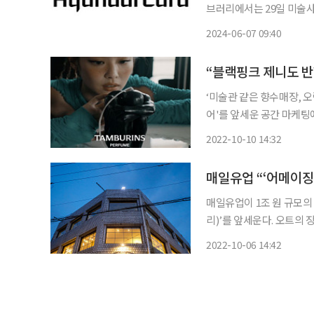
브러리에서는 29일 미술
으로 다큐멘터리 ‘장 미쉘
2024-06-07 09:40
“블랙핑크 제니도 
‘미술관 같은 향수매장, 오락실 같은 편의점’ 리오프
어'를 앞세운 공간 마케팅
을 활용해 밀레니얼 세대를
2022-10-10 14:32
이뤘다면 최근에는 아예 
매일유업 “‘어메이징
매일유업이 1조 원 규모의
리)’를 앞세운다. 오트의 
상의 매출 성장률을 달성하는 것을 목표로 삼았다.
2022-10-06 14:42
인지도 늘릴