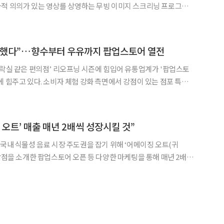
사적 의의가 있는 영상를 상영하는 무빙 이미지 스크리닝 프로그램
 바스키아: 더 레이디언트 차일드’를 선보인다. 다큐멘터리에서는 장
미쉘 바스키아의 예술관을 살펴볼 수 있는 영상들과 그의 인터뷰를 만나볼 수 있다. 현
반했다”…향수부터 우유까지 팝업스토어 열전
닝 시즌에 힘입어 유통업계가 '팝업스토
에 힘주고 있다. 소비자 체험 강화 측면에서 강점이 있는 점포 특성
 잡겠다는 의지다. 이전에는 단순 오감을 자극하는 마케팅이 주를
건물을 통째로 빌려 따로 전시관이나 게임체험관을 꾸미는 등 규
 오트’ 매출 매년 2배씩 성장시킬 것”
 국내 식물성 음료 시장 주도권을 잡기 위해 ‘어메이징 오트(귀
장점을 소개한 팝업스토어 오픈 등 다양한 마케팅을 통해 매년 2배 이
 식물성 음료 시장 규모 1조 원 전망…“오트
 것” 매일유업 성은주 식물성식품본부장(상무)은 6일 서울 성