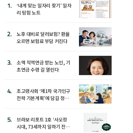
1.
‘내게 맞는 일자리 찾기’ 일자
리 탐험 노트
2.
노후 대비로 달러보험? 환율
오르면 보험료 부담 커진다
3.
소액 직역연금 받는 노인, 기
초연금 수령 길 열린다
4.
초고령사회 ‘제1차 국가인구
전략 기본계획’에 담길 정책
은
5.
브라보 리포트 1호 ‘사오정
시대, 73세까지 일하기 전략’