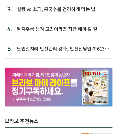
3.
설탕 vs 소금, 콩국수를 건강하게 먹는 법
4.
팔자주름 생겨 고민이라면 지금 해야 할 일
5.
노인일자리 안전관리 강화, 안전전담인력 613명
첫 배치
브라보 추천뉴스