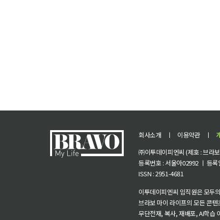
회사소개
ㅣ
이용약관
ㅣ
㈜이투데이피엔씨 (제호 : 브라보 마
등록번호 : 서울아02992 ㅣ 등록일자
ISSN : 2951-4681
이투데이피엔씨 임직원은 모두의
브라보 마이 라이프의 모든 콘텐
무단전재, 복사, 재배포, AI학습