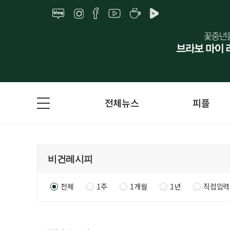
전체뉴스
피플
전체
1주
1개월
1년
직접입력