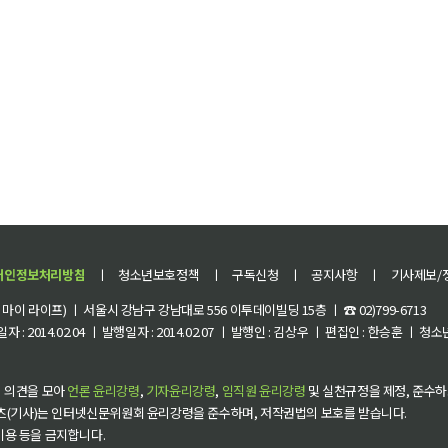
개인정보처리방침
ㅣ
청소년보호정책
ㅣ
구독신청
ㅣ
공지사항
ㅣ
기사제보/
이 라이프) ㅣ 서울시 강남구 강남대로 556 이투데이빌딩 15층 ㅣ ☎ 02)799-6713
 : 2014.02.04 ㅣ 발행일자 : 2014.02.07 ㅣ 발행인 : 김상우 ㅣ 편집인 : 한승훈 ㅣ
 의견을 모아
언론 윤리강령
,
기자윤리강령
,
임직원 윤리강령
및 실천규정을 제정, 준수하
츠(기사)는 인터넷신문위원회 윤리강령을 준수하며, 저작권법의 보호를 받습니다.
 이용 등을 금지합니다.