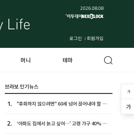
2026.08.08
로그인
회원가입
머니
테마
브라보 인기뉴스
가
1.
"후회하지 않으려면" 60세 넘어 끊어내야 할 사
가
람 1위
2.
‘아파도 집에서 늙고 싶어…’ 고령 가구 40% 노
후 주택이라 어...