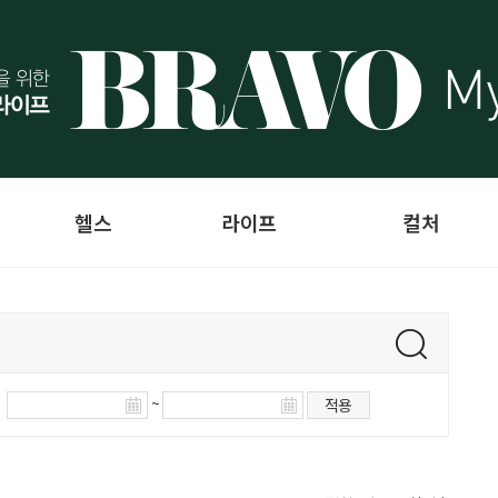
헬스
라이프
컬처
~
적용