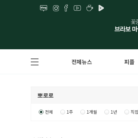
전체뉴스
피플
전체
1주
1개월
1년
직