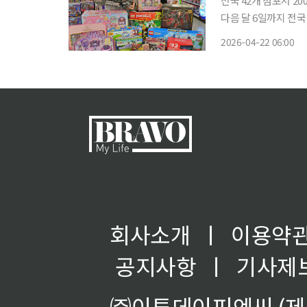
전국 42개 점포서 2000여 종 완구 
다음 달 6일까지 전국
롯데마트에 따르면 이번
2026-04-22 06:00
닌텐도 게임류를 대상
회사소개
ㅣ
이용약
공지사항
ㅣ
기사제
㈜이투데이피엔씨 (제호