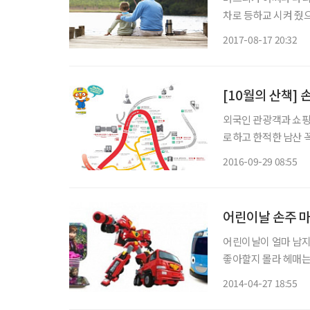
차로 등하교 시켜 줬
으로 출퇴근 식으로 
2017-08-17 20:32
고 시아버지에게 SO
지
[10월의 산책] 
외국인 관광객과 쇼핑
로하고 한적한 남산 
면, 소소한 즐거움으로
2016-09-29 08:55
어린이날 손주 마
어린이날이 얼마 남지
좋아할지 몰라 헤매는 신중년들도 있다. 그렇다면
로 잡을 수 있을까. 애니메이션으로는 최초로 천만 관객을 동원한 '겨울왕국' 캐릭터들이 어
2014-04-27 18:55
린이날을 앞두고 여전