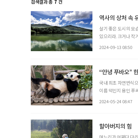
검색결과 총
7
건
역사의 상처 속 
살기 좋은 도시의 모
있으리라. 크거나 작
도시이지 싶다. 도시에
2024-09-13 08:50
두통과 우울증이 덩달
“안녕 푸바오” 
국내 최초 자연번식으
이름 덕인지 용인 푸씨
짓게 했다. ‘해외에서
2024-05-24 08:47
다’는 협약에 따라 4
할아버지의 힘
며느리가 어쩌다 다리를