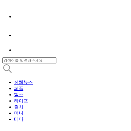
전체뉴스
피플
헬스
라이프
컬처
머니
테마