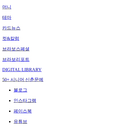
머니
테마
카드뉴스
컷&칼럼
브라보스페셜
브라보리포트
DIGITAL LIBRARY
50+ 시니어 신춘문예
블로그
인스타그램
페이스북
유튜브