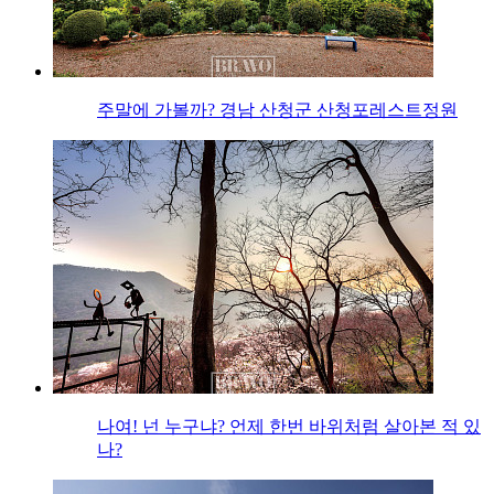
주말에 가볼까? 경남 산청군 산청포레스트정원
나여! 넌 누구냐? 언제 한번 바위처럼 살아본 적 있
나?