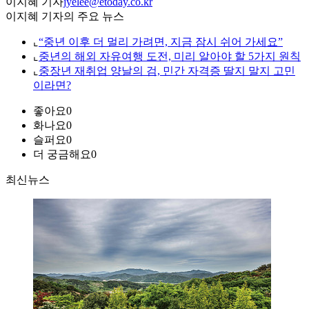
이지혜 기자
jyelee@etoday.co.kr
이지혜 기자의 주요 뉴스
⌞
“중년 이후 더 멀리 가려면, 지금 잠시 쉬어 가세요”
⌞
중년의 해외 자유여행 도전, 미리 알아야 할 5가지 원칙
⌞
중장년 재취업 양날의 검, 민간 자격증 딸지 말지 고민
이라면?
좋아요
0
화나요
0
슬퍼요
0
더 궁금해요
0
최신뉴스