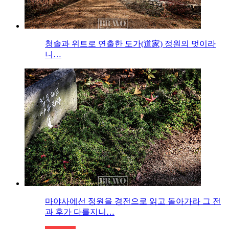
청솔과 위트로 연출한 도가(道家) 정원의 멋이라
니…
마야사에선 정원을 경전으로 읽고 돌아가라 그 전
과 후가 다를지니…