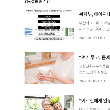
검색결과 총
4
건
복지부, 에이지
부산테크노파크·계명
해 개소당 1억4000만
대상 첨단기술 산업 육성에 본격적으로 
2026-04-20 14:01
고령자 대상 인공지능
“먹기 좋고, 몸
고령친화우수식품은 고령
등을 조정하여 제조·
흥원(이하 ‘식품진흥원
2022-07-05 11:04
친화우수식품으로 신
“어르신에게 안
나이가 들면 씹고 소