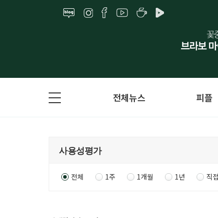
전체뉴스
피플
전체
1주
1개월
1년
직