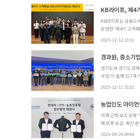
KB라이프, 제4
KB라이프는 금융소비
운영한 ‘제4기 고객패
이번 고객패널은 디지
2025-12-12 13:31
‘나름답게 스타지기’ 
경과원, 중소기업
경기도와 경기도경제과
사업’이 올해 157개
로 자리매김했다. 경과원은 10일 판교 경기스타트업 브릿지에서 성과공유회를 열고 올해 개
2025-12-11 15:32
농업인도 아이언맨
어깨 근력 보조 로봇
해 로봇 보급·확산 본격 추진 농업인들이 ‘아이언맨 슈트’를 입은 듯
가 열리고 있다. 농
2025-09-24 09:40
며, 만성적인 노동력