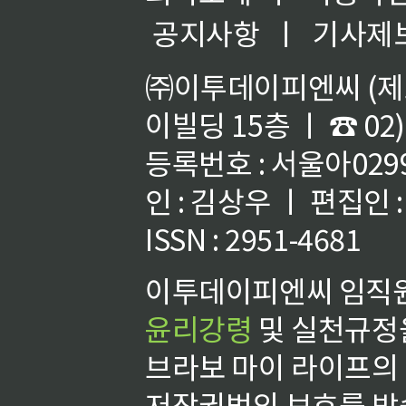
공지사항
ㅣ
기사제
㈜이투데이피엔씨 (제호
이빌딩 15층 ㅣ ☎ 02)
등록번호 : 서울아02992
인 : 김상우 ㅣ 편집인
ISSN : 2951-4681
이투데이피엔씨 임직원
윤리강령
및 실천규정을
브라보 마이 라이프의
저작권법의 보호를 받