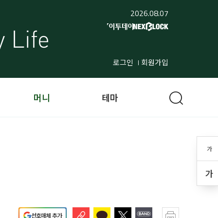
2026.08.07
로그인
회원가입
머니
테마
가
가
선호매체 추가