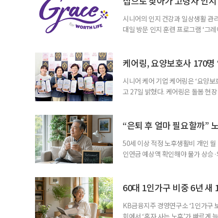
집으로 찾아가 고령자 인지·
시니어의 인지 건강과 일상생활 관리
대일 방문 인지 훈련 프로그램 ‘그레
1~2회 이용자의 집을 방문해 인지
해 고령자의 외로움을 덜고, 식사와 
사용하는 자체 개발 워크북이 활용된다
케어링, 요양보호사 170명
시니어 케어 기업 케어링은 ‘요양보호
고 27일 밝혔다. 케어링은 돌봄 
기 위해 매년 명예 요양보호사를 선
동안 돌본 사례 등을 기준으로 각 
점에서 선정된 요양보호사들에게 위
“은퇴 후 얼마 필요할까” 
지식
50세 이상 적정 노후생활비 개인 월
인연금 예상액 확인해야 물가 상승·
를 맞아 은퇴를 앞둔 중장년층의 가장
액을 노후자금으로 마련하는 것보다 
준비의 출발점이라는 조언이 나온다
60대 1인가구 비중 6년 새 
KB금융지주 경영연구소 ‘1인가구 보
회에서 ‘혼자 사는 노후’가 빠르게 늘