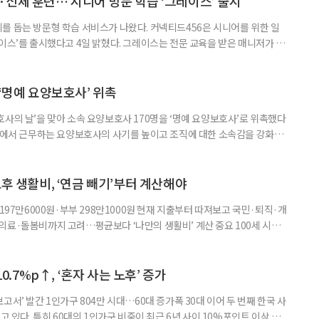
신체 훈련… 시니어 방문 학습 ‘그레이스’ 출시
를 돕는 방문형 학습 서비스가 나왔다. 커넥티드456은 시니어를 위한 일
이스’를 출시했다고 4일 밝혔다. 그레이스는 전문 교육을 받은 매니저가 주
 훈련과 신체 활동을 진행하는 서비스다. 정기적인 대화와 정서적 교류를 통
약 복용 여부 등 일상생활 상태도 함께 살핀다. 인지 훈련에는 종이와 펜을
. 문제는 기억력과 주의집중력, 언어능력, 시공간 능력, 계산 능
 ‘명예 요양보호사’ 위촉
사의 날’을 맞아 소속 요양보호사 170명을 ‘명예 요양보호사’로 위촉했다
현장에서 근무하는 요양보호사의 사기를 높이고 조직에 대한 소속감을 강화하
정하고 있다. 돌봄 난도가 높은 어르신을 담당하거나 한 명의 어르신을 오랫
지역본부장의 추천을 받아 선정한다. 올해는 광주와 부산을 비롯한 전국 직영
촉장과 감사 편지를 전달했다. 우수 요양보호사들이 현장에서 쌓은 돌봄
노후 생활비, ‘연금 빼기’부터 계산해야
 197만6000원·부부 298만1000원 현재 지출부터 따져보고 국민·퇴직·개
의료·돌봄비까지 고려…평균보다 ‘나만의 생활비’ 계산 중요 100세 시대
 큰 고민 중 하나는 ‘노후에 한 달에 얼마가 필요할까’다. 막연히 일정한 금
은퇴 후 필요한 생활비와 받을 수 있는 연금을 먼저 계산해 보는 것이 노후
. 조고은 하나금융연구소 하나더넥스트연구센터 수석연구원은 은퇴
10.7%p↑, ‘혼자 사는 노후’ 증가
고서’ 발간 1인가구 804만 시대…60대 증가폭 30대 이어 두 번째 한국 사
고 있다. 특히 60대의 1인가구 비중이 최근 6년 사이 10%포인트 이상 상