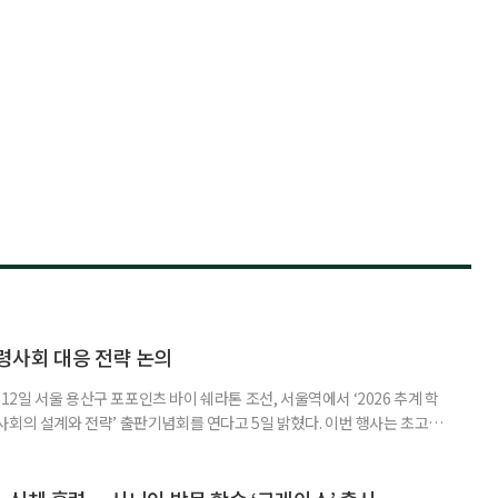
령사회 대응 전략 논의
일 서울 용산구 포포인츠 바이 쉐라톤 조선, 서울역에서 ‘2026 추계 학
사회의 설계와 전략’ 출판기념회를 연다고 5일 밝혔다. 이번 행사는 초고령
대응하기 위한 정책과 산업 전략을 논의하고, 학계와 산업계, 정책 현장의
 학술포럼에서는 김형수 호서대 교수가 ‘시니어비즈니스, 초고령사회를 설
이어 공동저자들이 돌봄과 금융, 헬스케어, 여가, 식품, 디지털 기술 등