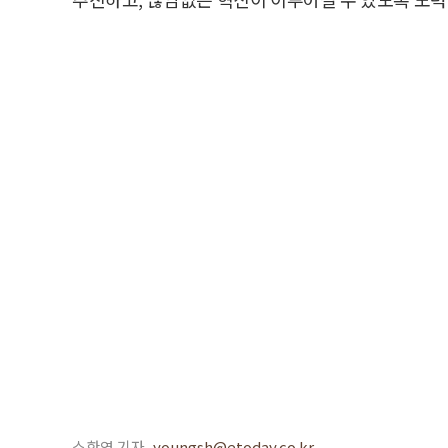
소한영 기자
youngsh@etoday.co.kr