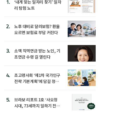
1.
‘내게 맞는 일자리 찾기’ 일자
리 탐험 노트
2.
노후 대비로 달러보험? 환율
오르면 보험료 부담 커진다
3.
소액 직역연금 받는 노인, 기
초연금 수령 길 열린다
4.
초고령사회 ‘제1차 국가인구
전략 기본계획’에 담길 정책
은
5.
브라보 리포트 1호 ‘사오정
시대, 73세까지 일하기 전략’
발간