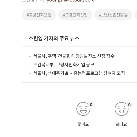
#고령친화용품
#고령친화산업
#보건산업진흥원
소한영 기자의 주요 뉴스
서울시, 주택·건물형 태양광발전소 신청 접수
보건복지부, 고령자친화기업 공모
서울시, 생애주기별 치유농업프로그램 참여자 모집
0
0
좋아요
화나요