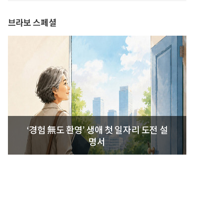
브라보 스페셜
‘경험 無도 환영’ 생애 첫 일자리 도전 설
명서