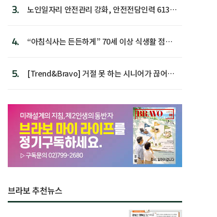
3.
노인일자리 안전관리 강화, 안전전담인력 613명
첫 배치
4.
“아침식사는 든든하게” 70세 이상 식생활 점수
가장 높아
5.
[Trend&Bravo] 거절 못 하는 시니어가 끊어야
할 행동 5
브라보 추천뉴스