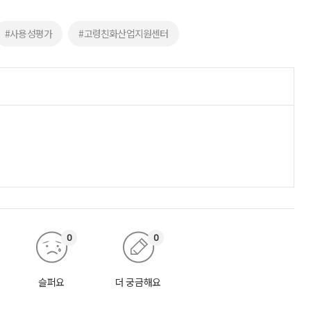
#사용성평가
#고령친화산업지원센터
0
0
슬퍼요
더 궁금해요