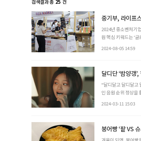
검색결과 총
25
건
중기부, 라이프
2024년 중소벤처기
원 핵심 키워드는 ‘글로컬’과 ‘단계별 성
며 소상공인 성장이 
2024-08-05 14:59
이를 통해 지역과 라
달디단 ‘밤양갱’
“달디달고 달디달고 달
인 음원 순위 정상을
에 따르면, 지난달 3
2024-03-11 15:03
더불어 노년층이 주요
붕어빵 ‘팥 VS 
겨울이 되면, 붕어빵