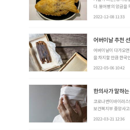
다. 붕어빵의 앙금을
‘부먹(부어 먹기)’과
2022-12-08 11:33
하나다. 물론 이는 개
어버이날 추천 선물
어버이날이 다가오면서
을 차지할 만큼 한국
만 수십 개가 넘고, 제
2022-05-06 10:42
홍삼의 특성을 전혀 
한의사가 말하는 
코로나변이바이러스인
보건복지부 중앙사고수습
만 명에 육박한다. 개인마다 다르겠지만 증상은 3~5일 이후 해소되는데, 재택치료 기간인 7일
2022-03-21 12:36
간 집에서만 시간을 