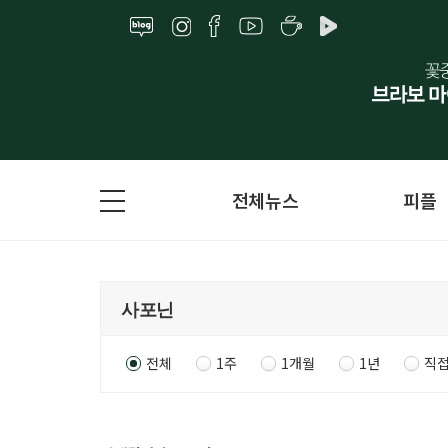
전체뉴스
피플
전체
1주
1개월
1년
직