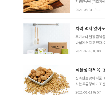
지원연구원(기초지원연
삼의 사포닌(진세노사이
2021-08-31 13:11
상’에 영향을 준다는 
차려 먹지 않아도
주기마다 일정 금액을
나날이 커지고 있다.
등 삶의 전반에 다양한
2021-07-16 08:00
구독자 수로 인기를 
식물성 대체육 '
신축년을 맞아 식품·
하는 우금령에도 조선
유효하다. 그러나 최
2021-01-11 09:57
기 대신 식물성 대체육