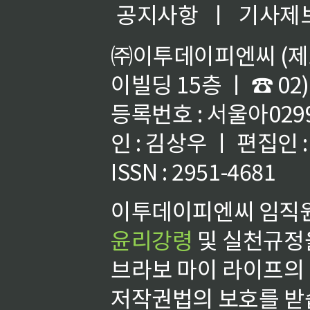
공지사항
ㅣ
기사제
㈜이투데이피엔씨 (제호
이빌딩 15층 ㅣ ☎ 02)
등록번호 : 서울아02992
인 : 김상우 ㅣ 편집인
ISSN : 2951-4681
이투데이피엔씨 임직원
윤리강령
및 실천규정을
브라보 마이 라이프의
저작권법의 보호를 받