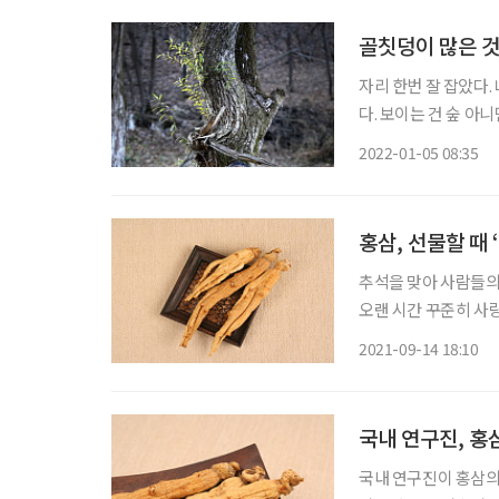
골칫덩이 많은 
자리 한번 잘 잡았다.
다. 보이는 건 숲 아
의 변두리, 절묘하게 
2022-01-05 08:35
은 이곳에서 새싹삼을
홍삼, 선물할 때 
추석을 맞아 사람들의
오랜 시간 꾸준히 사
다. 1895년 고종 32
2021-09-14 18:10
홍삼 스틱, 홍삼정, 
국내 연구진, 홍
국내 연구진이 홍삼의 사