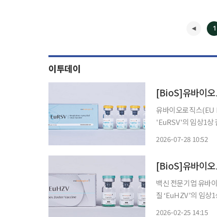
1
이투데이
[BioS]유바이오로
유바이오로직스(EU B
'EuRSV'의 임상1
했다고 28일 밝혔다.
2026-07-28 10:52
행됐으며, EuRSV에
[BioS]유바이오
백신 전문기업 유바이오
질 ‘EuHZV’의 임
다고 25일 밝혔다. E
2026-02-25 14:15