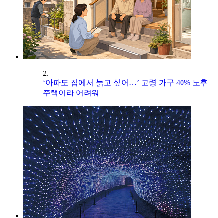
2.
‘아파도 집에서 늙고 싶어…’ 고령 가구 40% 노후
주택이라 어려워