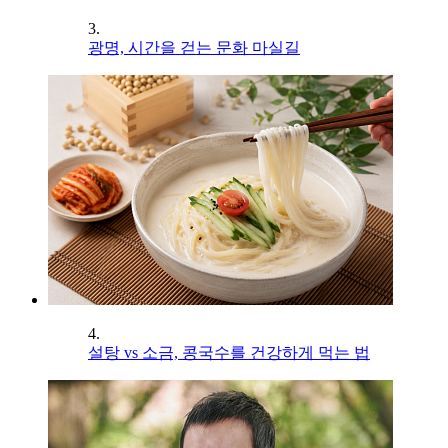
3.
광명, 시간을 걷는 문화 마실길
4.
설탕 vs 소금, 콩국수를 건강하게 먹는 법