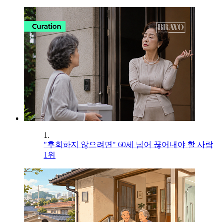
1.
"후회하지 않으려면" 60세 넘어 끊어내야 할 사람
1위