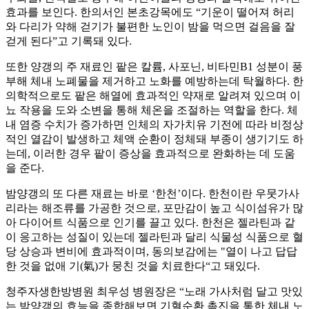
효과를 보인다. 한의서인 본초강목에도 “기운이 떨어져 허리
와 다리가 약해 걷기가 불편한 노인이 밤을 먹으면 걸음을 잘
걷게 된다”고 기록돼 있다.
또한 양갱의 주 재료인 팥은 칼륨, 사포닌, 비타민B1 성분이 풍
부해 체내 노폐물을 제거하고 노화를 예방하는데 탁월하다. 한
의학적으로도 팥은 해열에 효과적인 약재로 알려져 있으며 이
뇨 작용을 도와 소변을 통해 체온을 조절하는 역할을 한다. 체
내 염증 수치가 증가하면 인체의 자가치유 기전에 따라 비정상
적인 열감이 발생하고 체액 순환이 정체돼 부종이 생기기도 하
는데, 이러한 경우 팥이 증상을 효과적으로 완화하는 데 도움
을 준다.
밤양갱의 또 다른 재료는 바로 ‘한천’이다. 한천이란 우뭇가사
리라는 해조류를 가공한 것으로, 포만감이 높고 식이섬유가 많
아 다이어트 식품으로 인기를 끌고 있다. 한천은 젤라틴과 같
이 응고하는 성질이 있는데 젤라틴과 달리 식물성 식품으로 혈
당 상승과 변비에 효과적이며, 동의보감에는 "열이 나고 답답
한 것을 없애 기(氣)가 뭉친 것을 치료한다“고 돼있다.
청주자생한방병원 최우성 병원장은 “노래 가사처럼 달고 맛있
는 밤양갱의 효능을 종합해보면 기혈순환 촉진을 통한 체내 노