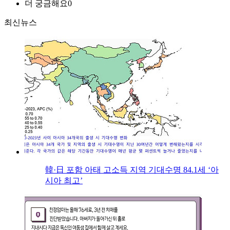
더 궁금해요
0
최신뉴스
韓·日 포함 아태 고소득 지역 기대수명 84.1세 ‘아
시아 최고’