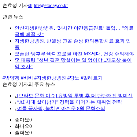
손효정 기자
shjlife@etoday.co.kr
관련 뉴스
안산자생한방병원, ‘24시간 야간응급진료’ 돌입… “의료
공백 메꿀 것”
자생한방병원, 반월상 연골 손상 한의통합치료 효과 입
증
오픈런·탕후루·바디프로필 빠진 MZ세대, 건강 주의해야
李 대통령 "청년 결혼 망설이는 일 없어야...제도상 불이
익 조사"
#밤양갱
#비비
#자생한방병원
#당뇨
#알레르기
손효정 기자의 주요 뉴스
⌞
[브라보 문화 이슈] 유방암 투병 후 더 단단해진 박미선
⌞
“AI 시대 살아남기” 경력을 이어가는 재취업 전략
⌞
여름 끝자락, 놓치면 아쉬운 8월 문화소식
좋아요
0
화나요
0
슬퍼요
0