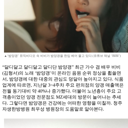
▲‘밤양갱’ 뮤직비디오 속 비비가 밤양갱을 한입 베어 물고 있다.(유튜브 채널 ‘BIBI’)
“달디달고 달디달고 달디단 밤양갱” 최근 가수 겸 배우 비비
(김형서)의 노래 ‘밤양갱’이 온라인 음원 순위 정상을 휩쓸면
서, 밤양갱에 대한 대중의 관심도 덩달아 높아지고 있다. 식품
업계에 따르면, 지난달 3~4주차 주요 편의점의 양갱 매출액은
전월 동기대비 약 40%나 증가했다. 더불어 노년층이 주요 고
객층이었던 양갱 전문점도 MZ세대의 방문이 늘어나는 추세
다. 그렇다면 밤양갱은 건강에는 어떠한 영향을 미칠까. 청주
자생한방병원 최우성 병원장의 도움말로 알아본다.