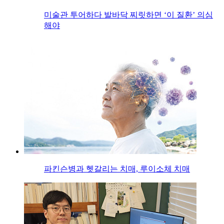
미술관 투어하다 발바닥 찌릿하면 ‘이 질환’ 의심
해야
파킨슨병과 헷갈리는 치매, 루이소체 치매