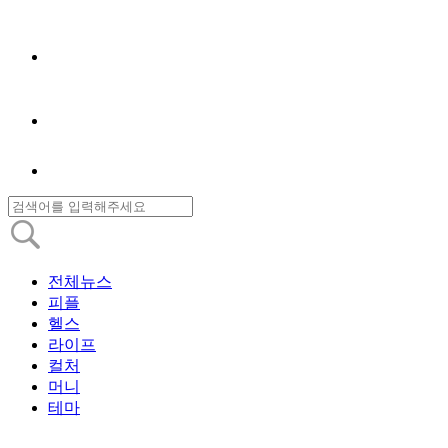
전체뉴스
피플
헬스
라이프
컬처
머니
테마