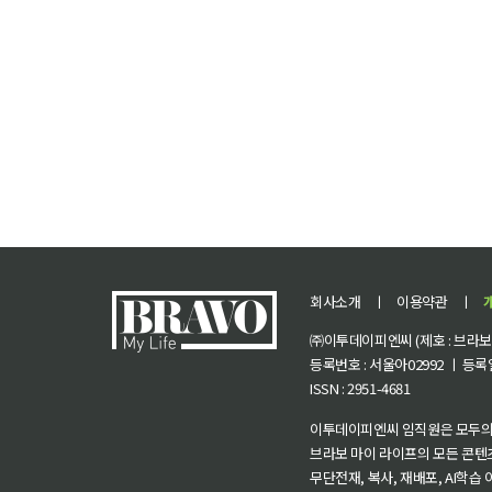
회사소개
ㅣ
이용약관
ㅣ
㈜이투데이피엔씨 (제호 : 브라보 마
등록번호 : 서울아02992 ㅣ 등록일자
ISSN : 2951-4681
이투데이피엔씨 임직원은 모두의
브라보 마이 라이프의 모든 콘텐
무단전재, 복사, 재배포, AI학습