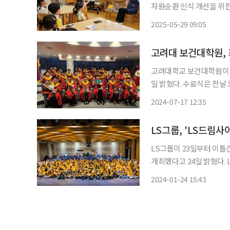
자원순환 인식 개선을 위한
다. 롯데케미칼은 2020년부터 ‘Project LOOP’를 기반으로 한 순환경제 구축 활동을 통해
2025-05-29 09:05
ESG 경영을 강화하고 있다
고려대 보건대학원,
고려대학교 보건대학원이 
일 밝혔다. 수료식은 전날 오후 7시30분에 고려대의료원 고영캠퍼스에서 진행했으며, 윤석준
보건대학원장, 김철중·양
2024-07-17 12:35
했다. 이번 수료생은 총 34명이다. 미래의료리더십포럼 최고위과정은 총
보건의
LS그룹, 'LS드림
LS그룹이 23일부터 이틀
개최했다고 24일 밝혔다. LS드림사이언스클래스는 아동들에게 다양한 과학실습 교육과 문
화체험 기회를 제공함으로
2024-01-24 15:43
공