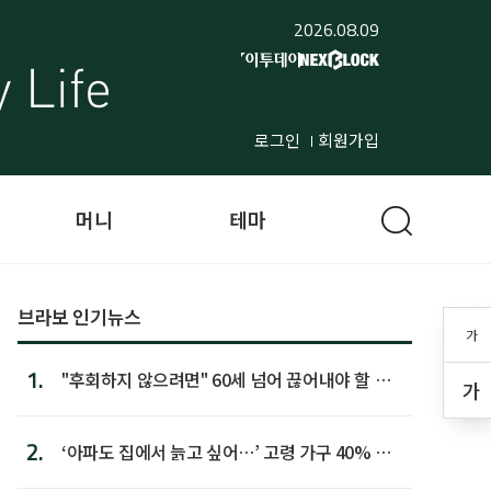
2026.08.09
로그인
회원가입
머니
테마
브라보 인기뉴스
가
1.
"후회하지 않으려면" 60세 넘어 끊어내야 할 사
가
람 1위
2.
‘아파도 집에서 늙고 싶어…’ 고령 가구 40% 노
후 주택이라 어...