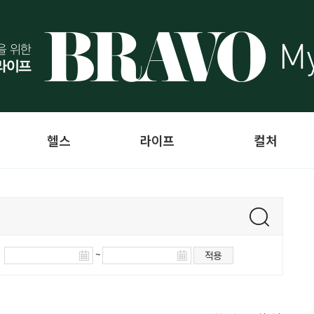
헬스
라이프
컬처
~
적용