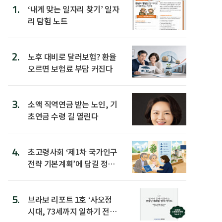
1.
‘내게 맞는 일자리 찾기’ 일자
리 탐험 노트
2.
노후 대비로 달러보험? 환율
오르면 보험료 부담 커진다
3.
소액 직역연금 받는 노인, 기
초연금 수령 길 열린다
4.
초고령사회 ‘제1차 국가인구
전략 기본계획’에 담길 정책
은
5.
브라보 리포트 1호 ‘사오정
시대, 73세까지 일하기 전략’