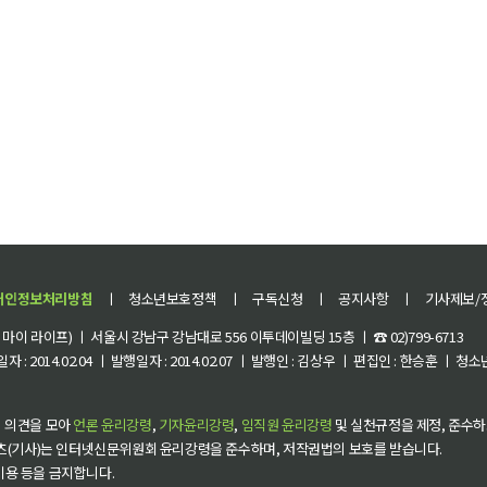
개인정보처리방침
ㅣ
청소년보호정책
ㅣ
구독신청
ㅣ
공지사항
ㅣ
기사제보/
이 라이프) ㅣ 서울시 강남구 강남대로 556 이투데이빌딩 15층 ㅣ ☎ 02)799-6713
 : 2014.02.04 ㅣ 발행일자 : 2014.02.07 ㅣ 발행인 : 김상우 ㅣ 편집인 : 한승훈 ㅣ
 의견을 모아
언론 윤리강령
,
기자윤리강령
,
임직원 윤리강령
및 실천규정을 제정, 준수하
츠(기사)는 인터넷신문위원회 윤리강령을 준수하며, 저작권법의 보호를 받습니다.
 이용 등을 금지합니다.