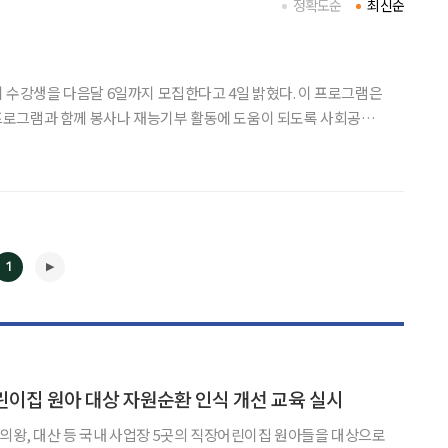
정확도순
최신순
을 다음달 6일까지 모집한다고 4일 밝혔다. 이 프로그램은
본 프로그램과 함께 봉사나 재능기부 활동에 도움이 되도록 사회공헌
다. 은퇴를 앞둔 50∼64세 서울시민은 누구나 지원할
1
◀
▶
이집 원아 대상 자원순환 인식 개선 교육 실시
 의왕, 대산 등 국내 사업장 5곳의 직장어린이집 원아들을 대상으로