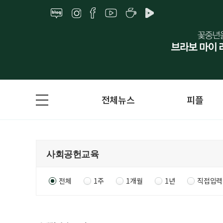
전체뉴스
피플
전체
1주
1개월
1년
직접입력