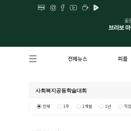
전체뉴스
피플
전체
1주
1개월
1년
직