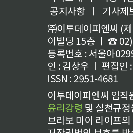
공지사항
ㅣ
기사제
㈜이투데이피엔씨 (제호
이빌딩 15층 ㅣ ☎ 02)
등록번호 : 서울아02992
인 : 김상우 ㅣ 편집인
ISSN : 2951-4681
이투데이피엔씨 임직원
윤리강령
및 실천규정을
브라보 마이 라이프의
저작권법의 보호를 받