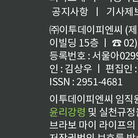
공지사항
ㅣ
기사제
㈜이투데이피엔씨 (제호
이빌딩 15층 ㅣ ☎ 02)
등록번호 : 서울아02992
인 : 김상우 ㅣ 편집인
ISSN : 2951-4681
이투데이피엔씨 임직원
윤리강령
및 실천규정을
브라보 마이 라이프의
저작권법의 보호를 받