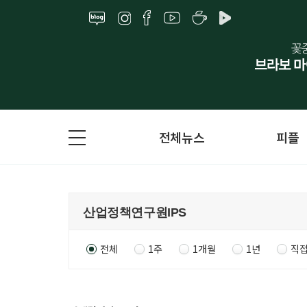
전체뉴스
피플
전체
1주
1개월
1년
직