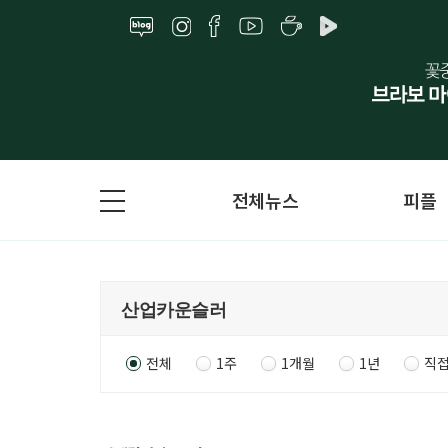
전체뉴스
피플
전체
1주
1개월
1년
직