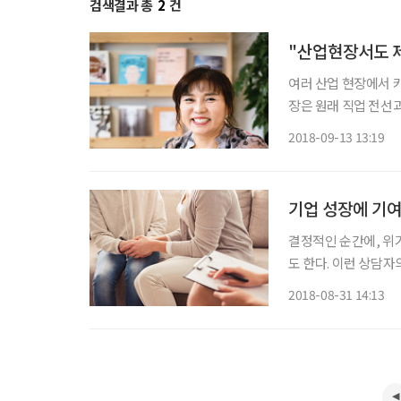
검색결과 총
2
건
"산업현장서도 
여러 산업 현장에서 
장은 원래 직업 전선
고집했다 해도 큰 걱정
2018-09-13 13:19
년인 남편을 만나 임
기업 성장에 기여
결정적인 순간에, 위
도 한다. 이런 상담자
웃 간의 교류 단절 
2018-08-31 14:13
사, 카운슬러, 상담