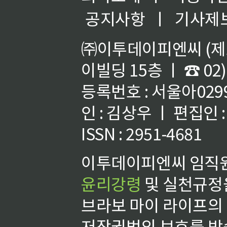
공지사항
ㅣ
기사제
㈜이투데이피엔씨 (제호
이빌딩 15층 ㅣ ☎ 02)
등록번호 : 서울아02992
인 : 김상우 ㅣ 편집인
ISSN : 2951-4681
이투데이피엔씨 임직원
윤리강령
및 실천규정을
브라보 마이 라이프의
저작권법의 보호를 받