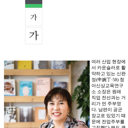
여러 산업 현장에
서 카운슬러로 활
약하고 있는 신완
정(申婉丁·58) 청
아신상교육연구
소 소장은 원래
직업 전선과는 거
리가 먼 주부였
다. 남편이 공군
장교로 있었기 때
문에 전업주부를
고집했다 해도 큰