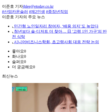
이준호 기자
jhlee@etoday.co.kr
#산업카운슬러
#제2인생
#중장년직업
이준호 기자의 주요 뉴스
⌞
민간형 노인일자리 참여자, ‘배움 의지’도 높았다
⌞
청년보다 술·디저트 더 찾아… 日 '고령 1인 가구'의 반
전 식탁
⌞
시니어비즈니스학회, 초고령사회 대응 전략 논의
좋아요
0
화나요
0
슬퍼요
0
더 궁금해요
0
최신뉴스