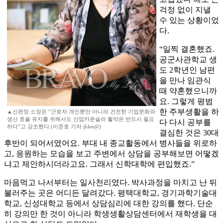
걱정 없이 지낼
수 있는 상황이었
다.
“일찍 결혼했죠.
공군사관학교 생
도 2학년인 남편
을 만나 임관식
때 약혼했으니까
요. 그렇게 평범
한 주부생활을 하
▲신완정 소장은 “근로자 개인뿐만 아니라 건전한 기업문화와
생산 효율 유지를 위해서도 산업카운슬러 활약은 반드시 필요
다 다시 공부를
하다”고 강조했다.(이준호 기자 jhlee@)
결심한 것은 30대
후반이 되어서였어요. 부대 내 종교활동에서 병사들을 위로하
고, 응원하는 모습을 보고 주변에서 상담을 공부해보면 어떻겠
냐고 제안하시더라고요. 그래서 신학대학에 편입했죠.”
마음먹고 나서부터는 일사천리였다. 박사과정을 마치고 난 뒤
불러주는 곳은 어디든 달려갔다. 평택대학교, 경기과학기술대
학교, 신성대학교 등에서 상담심리에 대한 강의를 했다. 단순
히 강의만 한 것이 아니라 학생생활상담센터에서 재학생을 대