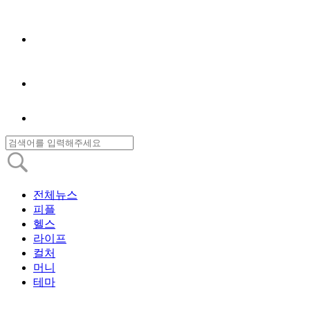
전체뉴스
피플
헬스
라이프
컬처
머니
테마