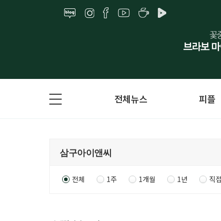
전체뉴스
피플
전체
1주
1개월
1년
직