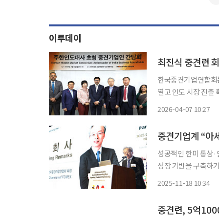
이투데이
한국중견기업연합회는 
열고 인도 시장 진출 확대
에는 최진식 중견련 
2026-04-07 10:27
표사원, 박일동 디섹
중견기업계 “아세
성공적인 한미 통상·
성장 기반을 구축하기
는 중견기업계 의견이 나왔다. 18일 한국중견기업연합회에 따르면
2025-11-18 10:34
련이 페어몬트앰배서더
중견련, 5억10