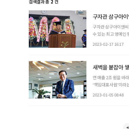
검색결과 총
2
건
구자관 삼구아이앤
구자관 삼구아이앤씨
수 있는 최고 영예인 명예 경영학박사 
학위수여식에서 한진수
2023-02-17 16:17
참석한 가운데 ‘명예
새벽을 붙잡아 쌓
연 매출 2조 원을 바
‘책임대표사원’이라는
기, 드넓은 세계를 담
2023-01-05 08:48
의 주인, 여든의 구