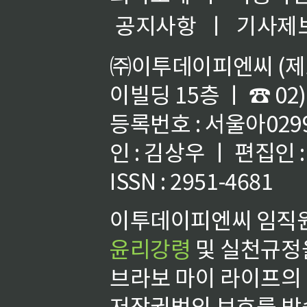
공지사항
ㅣ
기사제
㈜이투데이피엔씨 (제호
이빌딩 15층 ㅣ ☎ 02)
등록번호 : 서울아02992
인 : 김상우 ㅣ 편집인
ISSN : 2951-4681
이투데이피엔씨 임직원
윤리강령
및 실천규정을
브라보 마이 라이프의
저작권법의 보호를 받