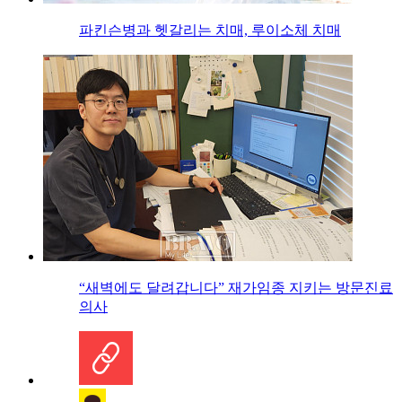
파킨슨병과 헷갈리는 치매, 루이소체 치매
“새벽에도 달려갑니다” 재가임종 지키는 방문진료
의사