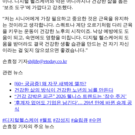
이다. 디지털 헬스케어와 약은 어디까지나 건강한 삶을 돕는
‘보조 도구’에 가깝다고 강조했다.
“저는 시니어에게 가장 필요하고 중요한 것은 근육을 유지하
는 것이라고 생각합니다. 스쿼트나 계단 오르기처럼 다리 근육
을 키우는 운동이 건강한 노후의 시작이죠. 낙상 예방에도 도
움이 되고, 숙면에도 영향을 미칩니다. 디지털 헬스케어의 도
움을 받더라도 결국 건강한 생활 습관을 만드는 건 자기 자신
이라는 걸 잊지 않으셨으면 좋겠습니다.”
손효정 기자
shjlife@etoday.co.kr
관련 뉴스
[60+ 궁금증] 왜 자꾸 새벽에 깰까?
건강한 삶의 방식이 건강한 노년의 뇌를 만든다
“건강 강박은 피곤” 2026 웰니스 트랜드는 ‘장수 주거’
'후계자 없어도 기업은 남긴다'… 29년 만에 바뀐 승계 공
식
#디지털헬스케어
#웰트
#강성지
#슬립큐
#수면
손효정 기자의 주요 뉴스