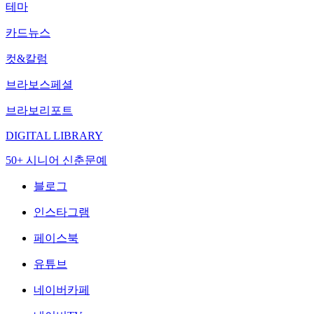
테마
카드뉴스
컷&칼럼
브라보스페셜
브라보리포트
DIGITAL LIBRARY
50+ 시니어 신춘문예
블로그
인스타그램
페이스북
유튜브
네이버카페