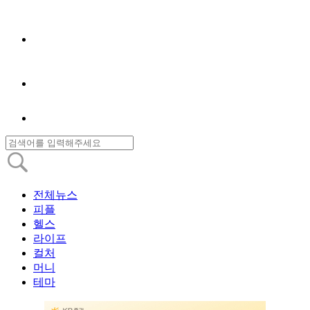
전체뉴스
피플
헬스
라이프
컬처
머니
테마