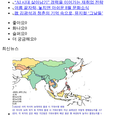
⌞
“AI 시대 살아남기” 경력을 이어가는 재취업 전략
⌞
여름 끝자락, 놓치면 아쉬운 8월 문화소식
⌞
故 김광석과 청춘의 기억 속으로, 뮤지컬 ‘그날들’
좋아요
0
화나요
0
슬퍼요
0
더 궁금해요
0
최신뉴스