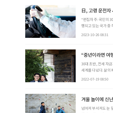
日, 고령 운전자
*편집자 주: 국민의 
행되고 있는 국가 중 하나인 일
의한 사망 사고가 잇
2023-10-26 08:31
니다. 지난 17
“중년이라면 여행
30대 초반, 전세 자
세계를 다녔다. 삶의 
스럽게 바뀌었다. 달팽
2022-07-19 08:50
동안 집도 사고 준비
겨울 놀이에 신난
넘어져 부서져도 눈 