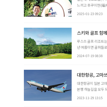
느끼고 후쿠이현(福井
리시스템즈를 설립한 마쓰이 
2025-01-23 09:23
물리치료사로 근무하던
스키와 골프 함께
루스쓰 골프 리조트는 
년 여름이면 골퍼들로 
스쓰로 가는 길은 공
2024-07-19 08:38
이 덜하다. 때로는 곰
대한항공이 일본 고마
본행 하늘길을 모두 되살리
마쓰 노선은 올해 12
2023-11-29 13:15
해 같은 날 오전 9시