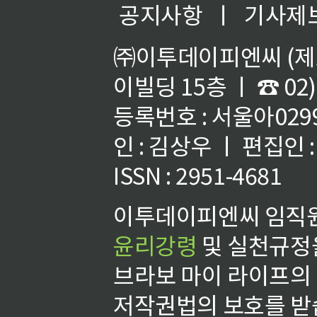
공지사항
ㅣ
기사제
㈜이투데이피엔씨 (제호
이빌딩 15층 ㅣ ☎ 02)
등록번호 : 서울아02992
인 : 김상우 ㅣ 편집인
ISSN : 2951-4681
이투데이피엔씨 임직원
윤리강령
및 실천규정을
브라보 마이 라이프의
저작권법의 보호를 받