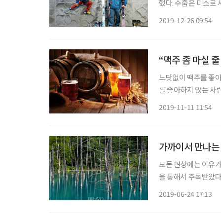
했다. 수줍은 미소로
이렇게도 살 수 있다! 겨울 놀이
2019-12-26 09:54
도봉산에 있는 한국등
“맥주 좀 마실 
느닷없이 맥주를 좋아
를 좋아하지 않는 사
등 다른 술은 좋아하면
2019-11-11 11:54
탁을 그리 가리지 않
가까이서 만나는
모든 현상에는 이유가 
을 통해서 주목받았다. K
어’ 등을 통해 홋카
2019-06-24 17:13
기온과 가까운 날씨에 