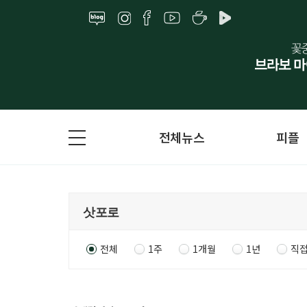
전체뉴스
피플
전체
1주
1개월
1년
직