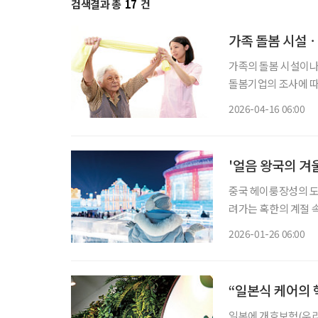
검색결과 총
17
건
가족 돌봄 시설ㆍ
가족의 돌봄 시설이나
돌봄기업의 조사에 따르
에서 가족의 돌봄 시
2026-04-16 06:00
만, 실제 경험을 거친
'얼음 왕국의 겨
중국 헤이룽장성의 도
려가는 혹한의 계절 속
월 개막하는 ‘하얼빈
2026-01-26 06:00
울 축제다. 
“일본식 케어의 
일본에 개호보험(우리