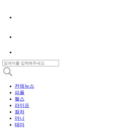
전체뉴스
피플
헬스
라이프
컬처
머니
테마