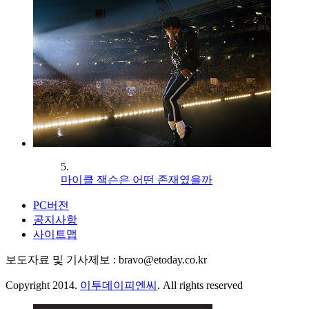
5.
마이클 잭슨은 어떤 존재였을까
PC버전
공지사항
사이트맵
보도자료 및 기사제보 : bravo@etoday.co.kr
Copyright 2014.
이투데이피엔씨
. All rights reserved