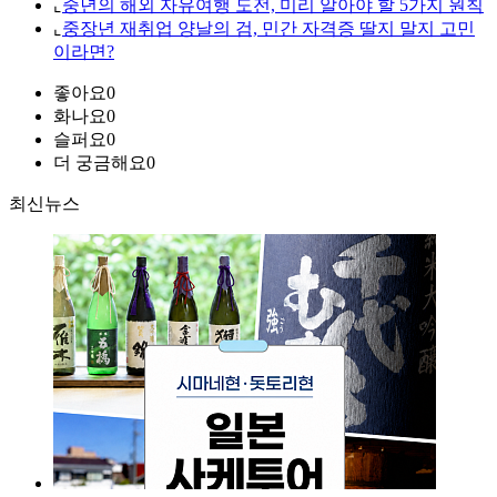
⌞
중년의 해외 자유여행 도전, 미리 알아야 할 5가지 원칙
⌞
중장년 재취업 양날의 검, 민간 자격증 딸지 말지 고민
이라면?
좋아요
0
화나요
0
슬퍼요
0
더 궁금해요
0
최신뉴스