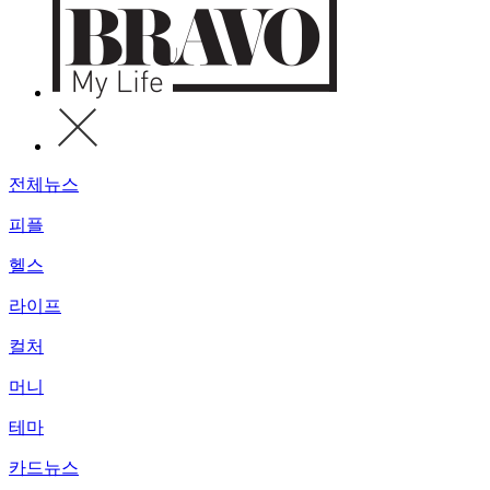
전체뉴스
피플
헬스
라이프
컬처
머니
테마
카드뉴스