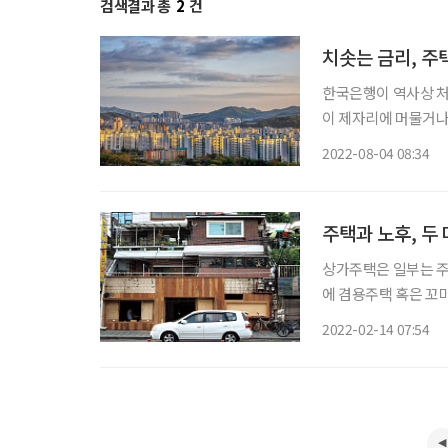
검색결과 총
2
건
치솟는 금리, 주
한국은행이 역사상 처음
이 제자리에 머물거나
기가 ‘적기’라며 주택
2022-08-04 08:34
주택과 노후, 두
상가주택은 일부는 주
에 겸용주택 혹은 꼬마빌딩으로도 부른
재테크 수단으로 각광받
2022-02-14 07:54