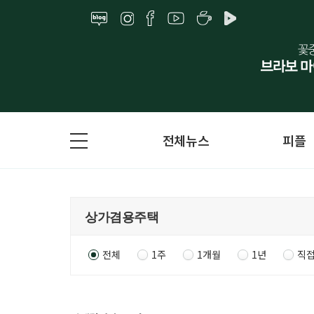
전체뉴스
피플
전체
1주
1개월
1년
직