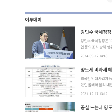
이투데이
강민수 국세청장
강민수 국세청장은 1
업 등의 조사 방해 행위
은 이날 세종청사에서 
2024-09-12 14:18
하며 "국민경제나 기
양도세 비과세 
외국인 임대사업자 등록 관리
았던 올해와 달리 내년 부동
년 달라지는 부동산 제도를 정리해 17일
2021-12-17 13:42
상가겸용주택은 주택 
공실 느는데 양도