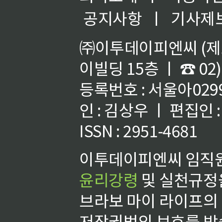
공지사항
ㅣ
기사제
㈜이투데이피엔씨 (제호
이빌딩 15층 ㅣ ☎ 02)
등록번호 : 서울아02992
인 : 김상우 ㅣ 편집인
ISSN : 2951-4681
이투데이피엔씨 임직원
윤리강령
및 실천규정을
브라보 마이 라이프의
저작권법의 보호를 받