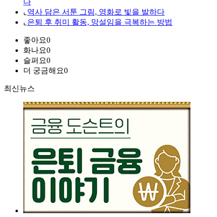
다
⌞
역사 담은 서툰 그림, 영화로 빛을 발하다
⌞
은퇴 후 취미 활동, 망설임을 극복하는 방법
좋아요
0
화나요
0
슬퍼요
0
더 궁금해요
0
최신뉴스