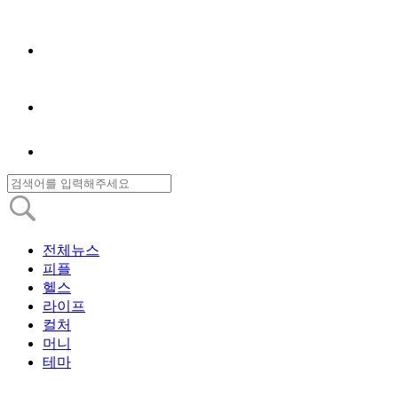
전체뉴스
피플
헬스
라이프
컬처
머니
테마