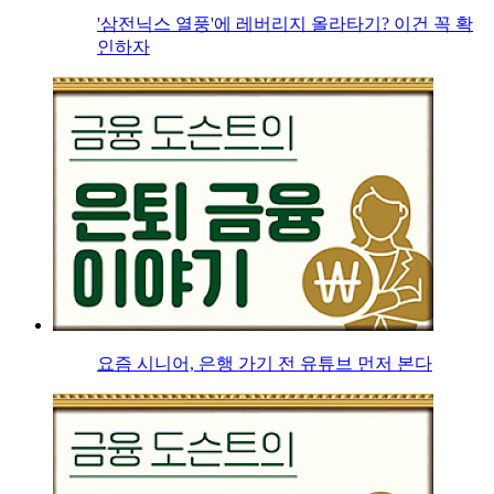
'삼전닉스 열풍'에 레버리지 올라타기? 이건 꼭 확
인하자
요즘 시니어, 은행 가기 전 유튜브 먼저 본다