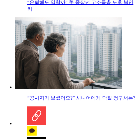
“은퇴해도 일할까” 美 중장년 고소득층 노후 불안
커
“공시지가 보셨어요?” 시니어에게 닥칠 청구서는?