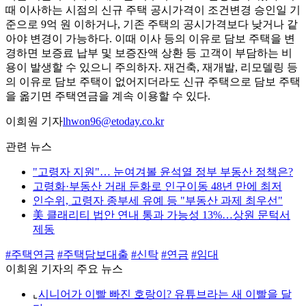
때 이사하는 시점의 신규 주택 공시가격이 조건변경 승인일 기
준으로 9억 원 이하거나, 기존 주택의 공시가격보다 낮거나 같
아야 변경이 가능하다. 이때 이사 등의 이유로 담보 주택을 변
경하면 보증료 납부 및 보증잔액 상환 등 고객이 부담하는 비
용이 발생할 수 있으니 주의하자. 재건축, 재개발, 리모델링 등
의 이유로 담보 주택이 없어지더라도 신규 주택으로 담보 주택
을 옮기면 주택연금을 계속 이용할 수 있다.
이희원 기자
lhwon96@etoday.co.kr
관련 뉴스
"고령자 지원"… 눈여겨볼 윤석열 정부 부동산 정책은?
고령화·부동산 거래 둔화로 인구이동 48년 만에 최저
인수위, 고령자 종부세 유예 등 "부동산 과제 최우선"
美 클래리티 법안 연내 통과 가능성 13%…상원 문턱서
제동
#주택연금
#주택담보대출
#신탁
#연금
#임대
이희원 기자의 주요 뉴스
⌞
시니어가 이빨 빠진 호랑이? 유튜브라는 새 이빨을 달