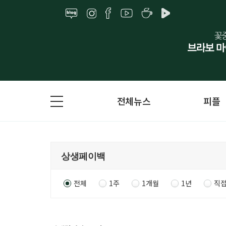
전체뉴스
피플
전체
1주
1개월
1년
직