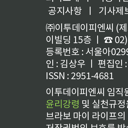
공지사항
ㅣ
기사제
㈜이투데이피엔씨 (제호
이빌딩 15층 ㅣ ☎ 02)
등록번호 : 서울아02992
인 : 김상우 ㅣ 편집인
ISSN : 2951-4681
이투데이피엔씨 임직원
윤리강령
및 실천규정을
브라보 마이 라이프의
저작권법의 보호를 받