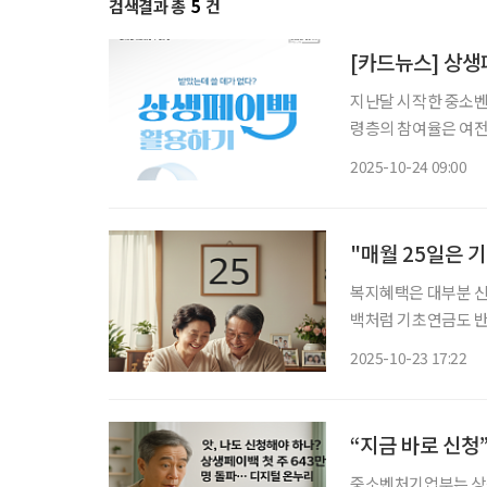
검색결과 총
5
건
[카드뉴스] 상생
지난달 시작한 중소벤
령층의 참여율은 여전
털 온누리’ 앱 설치
2025-10-24 09:00
가분의 20%를 디지
"매월 25일은 
복지혜택은 대부분 신
백처럼 기초연금도 반드
어르신 중 가구의 *
2025-10-23 17:22
구 유형에 따라 아래와
“지금 바로 신청”
중소벤처기업부는 상생페이