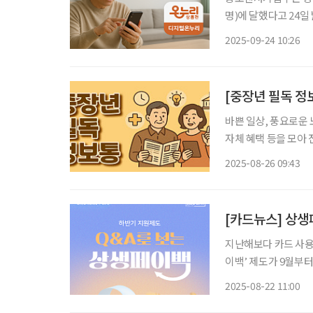
명)에 달했다고 24일
부터 앱스토어와 구글플레이 다운
2025-09-24 10:26
민이 올해 9~11월 
[중장년 필독 
바쁜 일상, 풍요로운 
자체 혜택 등을 모아 전달 드립니다. “상생페이백 + 소비
카드 혜택 총정리 정부가 마련한 ‘상생소비 지원 방안’으로 인해 중·장년층에게는 생활비를
2025-08-26 09:43
아끼면서도 소소한 재
[카드뉴스] 상생
지난해보다 카드 사용
이백’ 제도가 9월부
소상공인 매출 확대를 
2025-08-22 11:00
터 11월까지의 월별 