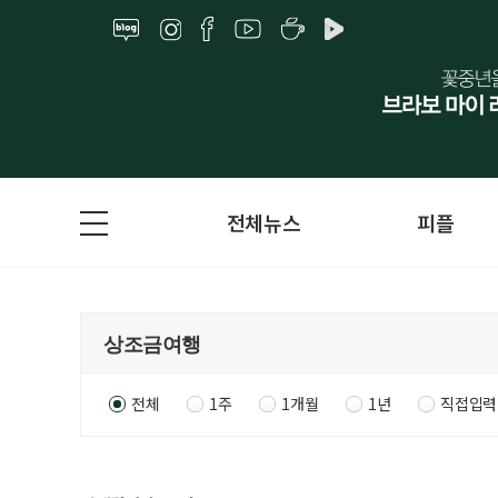
전체뉴스
피플
전체
1주
1개월
1년
직접입력