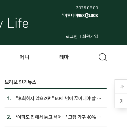
2026.08.09
로그인
회원가입
머니
테마
브라보 인기뉴스
가
1.
"후회하지 않으려면" 60세 넘어 끊어내야 할 사
가
람 1위
2.
‘아파도 집에서 늙고 싶어…’ 고령 가구 40% 노
후 주택이라 어...