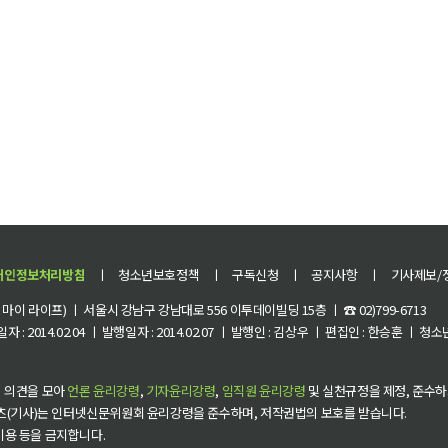
개인정보처리방침
ㅣ
청소년보호정책
ㅣ
구독신청
ㅣ
공지사항
ㅣ
기사제보/
이 라이프) ㅣ 서울시 강남구 강남대로 556 이투데이빌딩 15층 ㅣ ☎ 02)799-6713
 : 2014.02.04 ㅣ 발행일자 : 2014.02.07 ㅣ 발행인 : 김상우 ㅣ 편집인 : 한승훈 ㅣ
 의견을 모아
언론 윤리강령
,
기자윤리강령
,
임직원 윤리강령
및 실천규정을 제정, 준수하
츠(기사)는 인터넷신문위원회 윤리강령을 준수하며, 저작권법의 보호를 받습니다.
 이용 등을 금지합니다.