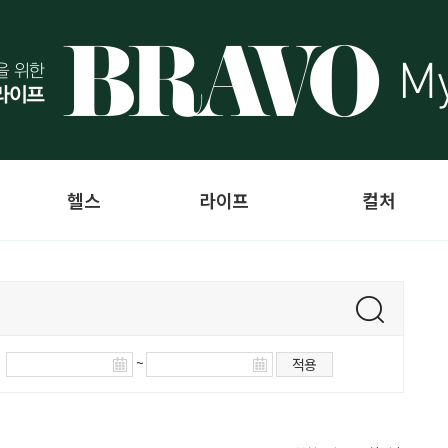
헬스
라이프
컬처
~
적용