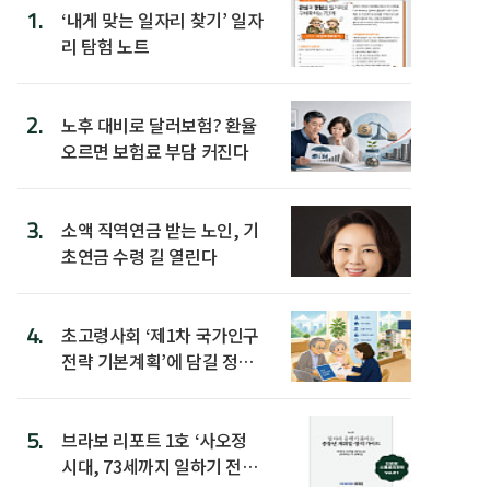
1.
‘내게 맞는 일자리 찾기’ 일자
리 탐험 노트
2.
노후 대비로 달러보험? 환율
오르면 보험료 부담 커진다
3.
소액 직역연금 받는 노인, 기
초연금 수령 길 열린다
4.
초고령사회 ‘제1차 국가인구
전략 기본계획’에 담길 정책
은
5.
브라보 리포트 1호 ‘사오정
시대, 73세까지 일하기 전략’