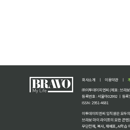
회사소개
ㅣ
이용약관
ㅣ
㈜이투데이피엔씨 (제호 : 브라보 마
등록번호 : 서울아02992 ㅣ 등록일자
ISSN : 2951-4681
이투데이피엔씨 임직원은 모두의
브라보 마이 라이프의 모든 콘텐
무단전재, 복사, 재배포, AI학습