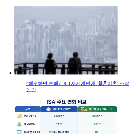
“해로하면 손해?” 8·3 세제개편에 ‘황혼이혼’ 조장
논란