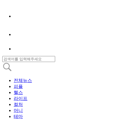
전체뉴스
피플
헬스
라이프
컬처
머니
테마