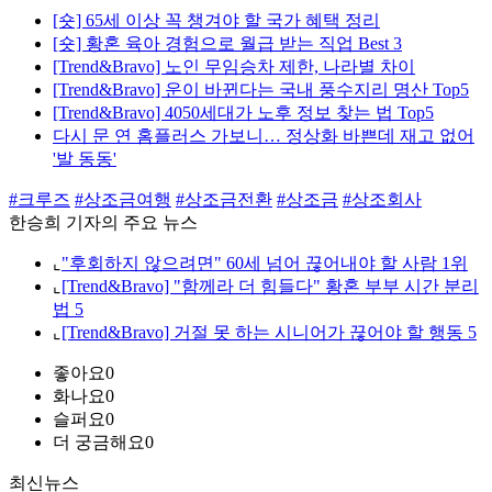
[숏] 65세 이상 꼭 챙겨야 할 국가 혜택 정리
[숏] 황혼 육아 경험으로 월급 받는 직업 Best 3
[Trend&Bravo] 노인 무임승차 제한, 나라별 차이
[Trend&Bravo] 운이 바뀐다는 국내 풍수지리 명산 Top5
[Trend&Bravo] 4050세대가 노후 정보 찾는 법 Top5
다시 문 연 홈플러스 가보니… 정상화 바쁜데 재고 없어
'발 동동'
#크루즈
#상조금여행
#상조금전환
#상조금
#상조회사
한승희 기자의 주요 뉴스
⌞
"후회하지 않으려면" 60세 넘어 끊어내야 할 사람 1위
⌞
[Trend&Bravo] "함께라 더 힘들다" 황혼 부부 시간 분리
법 5
⌞
[Trend&Bravo] 거절 못 하는 시니어가 끊어야 할 행동 5
좋아요
0
화나요
0
슬퍼요
0
더 궁금해요
0
최신뉴스