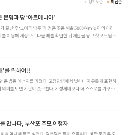
정확도순
최신순
 문명과 땅 ‘아르메니아’
끝난 후 ‘노아의 방주’가 멈춘 곳은 해발 5000여m 높이의 아라
기를 이용해 세상으로 나올 때를 확인한 뒤 제단을 쌓고 첫 포도원을
에서 시작했다. ‘아라라트’라는 명칭은 ‘우라르투’(Urartu)의 히
 왕국은 메소포타미아 문명의 중심 국가 아시
대'를 위하여!!
팔’은 밝은 에너지를 가졌다. 고정관념에서 벗어나 자유롭게 표현하
 의미를 보면 기운이 솟구친다. 기성세대보다 더 스스로를 가꾸고
적인 50~60대 시니어들과 닮았다. 그래서 이들을 ‘오팔세대’라
팔세대의 오팔(OPAL)은 ‘Old People with A
’를 만나다, 부산포 주모 이행자
궁화호 열차에 몸을 실었다. 덜컹덜컹 몸이 흔들린다. 바깥 풍경은 오