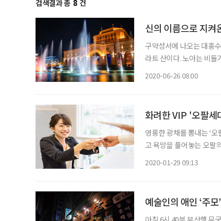
검색결과 총
8
건
신의 이름으로 지켜온
구약성서에 나오는 대홍수가 
라트 산이다. 노아는 비둘
가꾸는 등 새로운 삶을 이곳
2020-06-26 08:00
브리식 이름이다. 우라르투
화려한 VIP '오팔세
영롱한 광채를 뽐내는 ‘오
고 욕망을 풀어놓는 오팔의
자기계발과 취미활동에 적극
2020-01-29 09:13
부르나보다. 사실 오
예술인의 애인 ‘주모
아침 6시 40분 부산행 무