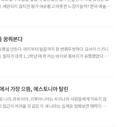
. 세련되지 않지만 뭔가 여유롭고 따뜻한 느낌이랄까? 한국 예술인
 부산포 주모(酒母) 이행자(李幸子·71)씨를 만나러 가는 길. 옛
느릿느릿 기차 여행이 새삼 낭만적이다. 한껏 기대에 부
을 꿈꿔본다
유행을 만든다. 머리부터 발끝까지 참 변화무쌍하다. 요사이 스키니
 필자가 대학 1, 2학년 때 꽉 끼는 바지와 통바지가 유행했었다. 외
가 있었다. 스키니를 입으면 “그 바지는 입고 꿰맸니?”라는 말을 들
었고, 통바지를 입으면 “동네 다 쓸고 다니겠다”라는 말을 들었다. 일정한
국에서 가장 으뜸, 에스토니아 탈린
스토니아, 라트비아, 리투아니아는 우리나라 사람들에게 익숙지 않
고 접근이 어려울 것 같은 이 세 나라는 실제로 접해보면 매력이 넘친
니아다. ‘발트 해의 여왕’이라고 불리는 수도 탈린은 유럽에서도 가장
잘 보존된 중세 도시 중 하나다. 글·사진 이신화(on the camino의 저자