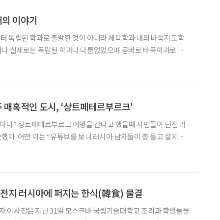
애의 이야기
터 독립된 학과로 출발한 것이 아니라 체육학과 내의 바둑지도학
러나 실제로는 독립된 학과나 다름없었으며 곧바로 바둑학과로 독립
명하였다. 과연 잘 성장해 나갈 수 있을지 우려의 목소리도 없지 않았다. 그러나 정수현 교수
주 매혹적인 도시, ‘상트페테르부르크’
것이다” 상트페테르부르크 여행을 간다고 했을때 지인들이 던진 러
했다. 어떤 이는 “유튜브를 보니 러시아 남자들이 총 들고 설치더
 했다. 예쁜 여자가 많은 것은 맞는 말이었지만 나머지는 모두 틀
르부르크의 기온은 영하 1도 정도. 당시 서울이 영하 7도~영하
격전지 러시아에 퍼지는 한식(韓食) 물결
 이사장은 지난 31일 모스크바 국립기술대학교 조리과 학생들을