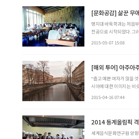
[문화공감] 삶꾼 무
명지대 바둑학과는 처음부
전공으로 시작되었다. 그
하였다. 이 세계 최초의 바둑학과에 대해서는 국내뿐 아니라 해외 바둑계에서도 큰 관심을 표
2015-05-07 15:08
[해외 투어] 아주아
“춥고 예쁜 여자가 많을 
시아에 대한 이미지는 비슷
라”며 치안을 조심하라고도
2015-04-16 07:44
렸다. 12월 중순 상트페테
2014 동계올림픽 
세계음식문화연구원 양향자