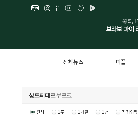
전체뉴스
피플
전체
1주
1개월
1년
직접입력