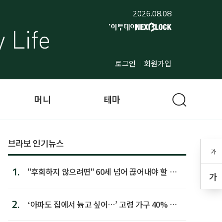
2026.08.08
로그인
회원가입
머니
테마
브라보 인기뉴스
가
1.
"후회하지 않으려면" 60세 넘어 끊어내야 할 사
가
람 1위
2.
‘아파도 집에서 늙고 싶어…’ 고령 가구 40% 노
후 주택이라 어...