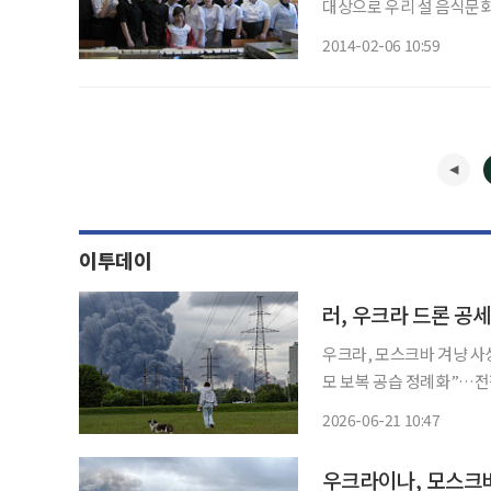
대상으로 우리 설 음식문화
비해보고 맛보며 한국의 설
2014-02-06 10:59
리 한식과 문화를 소개해
등 5
이투데이
러, 우크라 드론 공세
우크라, 모스크바 겨냥 사
모 보복 공습 정례화”…전쟁 격화 우려 우크라이나가 러시아 
후 최대 규모의 드론 공습
2026-06-21 10:47
우크라이나, 모스크바