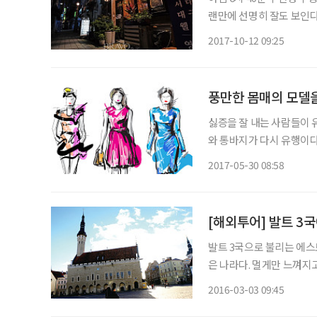
랜만에 선명히 잘도 보인다
들의 사랑을 한 몸에 받았던
2017-10-12 09:25
추억으로 젖어들기에 앞서 
풍만한 몸매의 모델
싫증을 잘 내는 사람들이 
와 통바지가 다시 유행이다.
출할 때면 가끔 듣는 소리
2017-05-30 08:58
[해외투어] 발트 3
발트 3국으로 불리는 에
은 나라다. 멀게만 느껴지
다. 이 중 으뜸은 에스토
2016-03-03 09:45