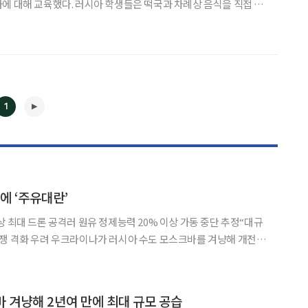
에 대해 교육했다. 러시아 학생들은 떡국과 차례상 음식을 직접 준
문화를 간접 경험했다. 2011년 4월부터 매년 러시아를 방문해 우
온 양 이사장은 러시아 국립식품영양대학교, 국립식품공업대학교
1
에 ‘주유대란’
상 최대 드론 공격러 원유 정제능력 20% 이상 가동 중단 추정“대규
수도 모스크바를 겨냥해 개전 이
◀
▶
을 감행하면서 러시아 전역에서 주유 대란이 일어났다. 러시아가 대
규모 보복 공습을 예고하는 등 전쟁이 한층 격화할 위기에 놓였다. 20일(현지시간
 겨냥해 2년여 만에 최대 규모 공습