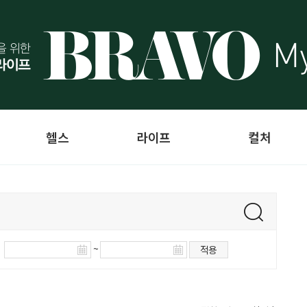
헬스
라이프
컬처
~
적용