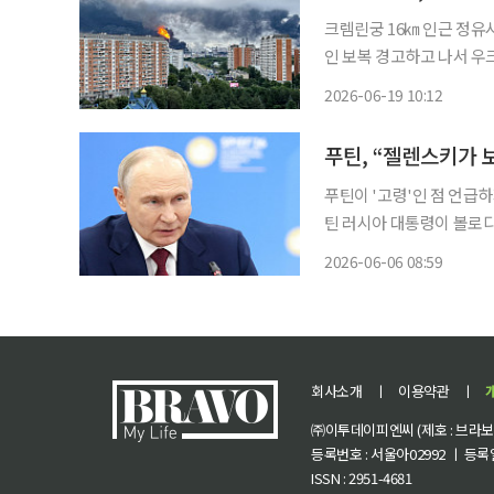
크렘린궁 16㎞ 인근 정유
인 보복 경고하고 나서 우크라이나가 약 2년 만에 모스크바를 겨냥한 최대 규모의 공습을 감
행했다. 주요 7개국(G7
2026-06-19 10:12
푸틴이 '고령'인 점 언급하자 
틴 러시아 대통령이 볼로
는 제안을 거절하며 현재의 군사작전
2026-06-06 08:59
을 비롯한 러시아 현지 매
회사소개
ㅣ
이용약관
ㅣ
㈜이투데이피엔씨 (제호 : 브라보 마
등록번호 : 서울아02992 ㅣ 등록일자
ISSN : 2951-4681