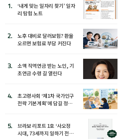
1.
‘내게 맞는 일자리 찾기’ 일자
리 탐험 노트
2.
노후 대비로 달러보험? 환율
오르면 보험료 부담 커진다
3.
소액 직역연금 받는 노인, 기
초연금 수령 길 열린다
4.
초고령사회 ‘제1차 국가인구
전략 기본계획’에 담길 정책
은
5.
브라보 리포트 1호 ‘사오정
시대, 73세까지 일하기 전략’