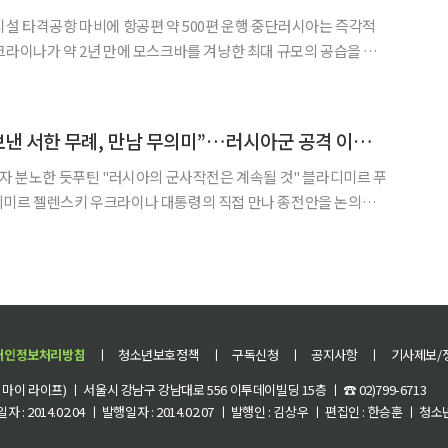
시설 타격공항 마비에 항공편 약 500편 운행 중단러시아는 즉각적
) 정상회의에서 지원 의사를 확인한 우크라이나가 자신감을 얻고 앞으
로 대규모 공세에 나설 것을 시사한 것으로 보인다. 18일(현지시간) AP통신,
푸틴, “젤렌스키가 보낸 서한 무례, 만남 무의미”…러시아군 공격 이어갈 것 지시
분노한 듯푸틴 "러시아의 군사작전은 계속될 것" 블라디미르 푸
디미르 젤렌스키 우크라이나 대통령의 직접 만나 종전안을 논의하자
을 이어가겠다는 뜻을 밝혔다. 5일(현지시간) 타스통신
체에 따르면 '상트페테르부르크 국제경제포럼(SPIEF)' 총
개인정보처리방침
ㅣ
청소년보호정책
ㅣ
구독신청
ㅣ
공지사항
ㅣ
기사제보/
이 라이프) ㅣ 서울시 강남구 강남대로 556 이투데이빌딩 15층 ㅣ ☎ 02)799-6713
 : 2014.02.04 ㅣ 발행일자 : 2014.02.07 ㅣ 발행인 : 김상우 ㅣ 편집인 : 한승훈 ㅣ