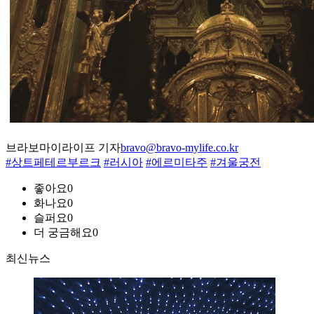
브라보마이라이프 기자
bravo@bravo-mylife.co.kr
#상트페테르부르크
#러시아
#에르미타주
#겨울궁전
좋아요
0
화나요
0
슬퍼요
0
더 궁금해요
0
최신뉴스