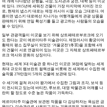
여 개에 다다랐던 은행들, 극장, 도서관과 궁전, 대학 등이 이곳
에 있다. 1915년에 세워진 건물이 가장 마지막에 지어진 것으
로, 현재의 넵스키 대로는 제정 러시아 시절 모습 그대로다. 여
름이면 넵스키 대로에선 지나가는 여행객들에게 관광 상품을
판매하기 위해 연일 확성기를 들고 광고하는 사람들의 모습을
볼 수 있단다.
일부 관광객들이 이곳을 보기 위해 상트페테르부르크에 오기
도 한다는 곳이 에르미타주 미술관이다. 제정러시아 황궁이며
황제의 평소 집무실이 되었던 ‘겨울궁전’(冬宮)을 포함해 4개
의 건물이 서로 연결되어 있는 이곳은 그 자체로 상트페테르부
르크 역사와 문화의 상징이다.
현재는 세계 3대 미술관 중 하나인 이곳은 38점에 달하는 세계
최대 규모의 렘브란트 컬렉션을 비롯해 전 세계에서 수집한 예
술작품 270만점이 5개의 건물에 보관돼 있다.
수 세기에 걸쳐 러시아 왕가에서 수집한 그림과 조각, 보석 등
이 전시되고 있는데 바티칸, 루브르, 대영 박물관과 어깨를 나
란히 할 정도로 수준 높은 작품이 가득하다.
에르미타주 미술관에 보관된 작품을 다 감상하자는 욕심은 금
물이다. 미술관으로 사용되고 있는 겨울궁전은 건물의 둘레만