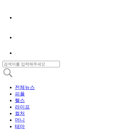
전체뉴스
피플
헬스
라이프
컬처
머니
테마