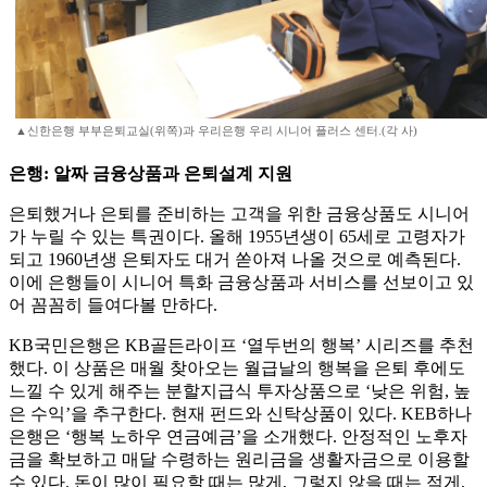
▲신한은행 부부은퇴교실(위쪽)과 우리은행 우리 시니어 플러스 센터.(각 사)
은행: 알짜 금융상품과 은퇴설계 지원
은퇴했거나 은퇴를 준비하는 고객을 위한 금융상품도 시니어
가 누릴 수 있는 특권이다. 올해 1955년생이 65세로 고령자가
되고 1960년생 은퇴자도 대거 쏟아져 나올 것으로 예측된다.
이에 은행들이 시니어 특화 금융상품과 서비스를 선보이고 있
어 꼼꼼히 들여다볼 만하다.
KB국민은행은 KB골든라이프 ‘열두번의 행복’ 시리즈를 추천
했다. 이 상품은 매월 찾아오는 월급날의 행복을 은퇴 후에도
느낄 수 있게 해주는 분할지급식 투자상품으로 ‘낮은 위험, 높
은 수익’을 추구한다. 현재 펀드와 신탁상품이 있다. KEB하나
은행은 ‘행복 노하우 연금예금’을 소개했다. 안정적인 노후자
금을 확보하고 매달 수령하는 원리금을 생활자금으로 이용할
수 있다. 돈이 많이 필요할 때는 많게, 그렇지 않을 때는 적게,