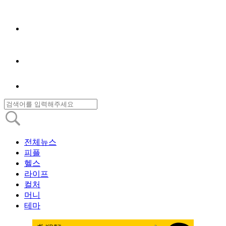
전체뉴스
피플
헬스
라이프
컬처
머니
테마