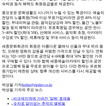
숙박권 등의 혜택도 회원등급별로 제공한다.
풍요로운 문화생활도 시니어가 누릴 수 있는 특권이다. 예술의
전당의 노블회원(70세 이상·무료가입)이라면 공연 40% 이상
할인, 무대리허설 관람, 음악감상강좌 30% 할인, 월간 ‘노블N’
발송 등의 혜택이 따라온다. 유료회원일 경우에는 공연·전시
5~40% 할인(최대 5매), 선예매 서비스, 음악회 초청, 아카데미
수강료 5% 할인, 제휴매장 및 우대 서비스 등이 제공된다.
세종문화회관의 회원은 아름다운 클래식 선율과 무대 위의 몸
짓, 오래된 명화의 감동을 저렴한 가격으로 만날 수 있다. 연회
비는 5만~10만 원으로 공연당 4~6매를 최대 50% 할인된 가격
에 구매할 수 있다. 이와 함께 세종예술아카데미 할인과 공연
프로그램북 등을 무료로 받아볼 수 있다. 다만 현재는 유료회
원가입이 제한된 상태. 향후 개선된 서비스를 다시 제공할 예
정이다.
박성필 기자
feelps@etoday.co.kr
박성필 기자의 주요 뉴스
⌞
비규제지역에 가려진 '알짜' 호재들
⌞
숫자로 알아보는 추억의 앨범들