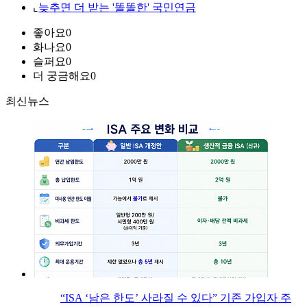
⌞
늦추면 더 받는 '똘똘한' 국민연금
좋아요
0
화나요
0
슬퍼요
0
더 궁금해요
0
최신뉴스
“ISA ‘남은 한도’ 사라질 수 있다” 기존 가입자 주