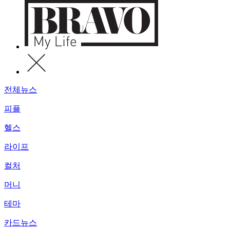
전체뉴스
피플
헬스
라이프
컬처
머니
테마
카드뉴스