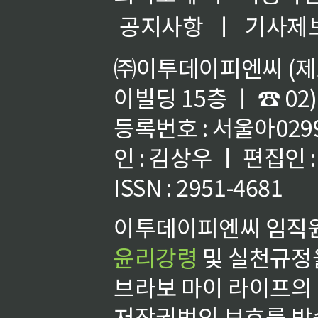
공지사항
ㅣ
기사제
㈜이투데이피엔씨 (제호
이빌딩 15층 ㅣ ☎ 02)
등록번호 : 서울아02992
인 : 김상우 ㅣ 편집인
ISSN : 2951-4681
이투데이피엔씨 임직원
윤리강령
및 실천규정을
브라보 마이 라이프의
저작권법의 보호를 받