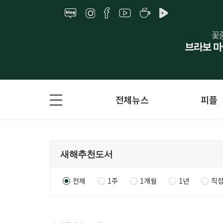
전체뉴스
피플
전체
1주
1개월
1년
직