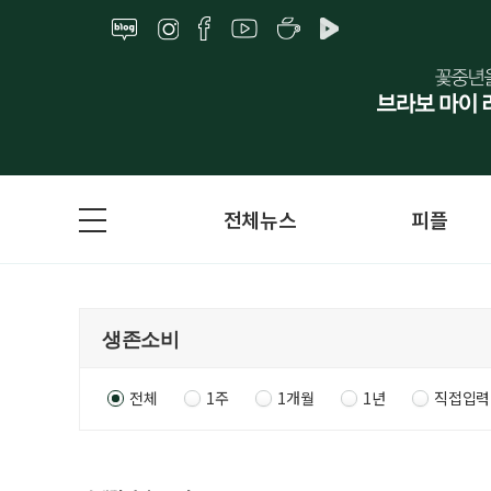
전체뉴스
피플
전체
1주
1개월
1년
직접입력