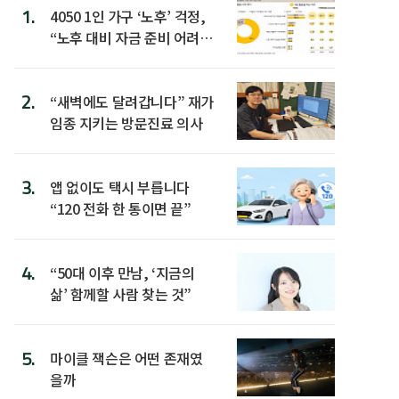
1.
4050 1인 가구 ‘노후’ 걱정,
“노후 대비 자금 준비 어려
워”
2.
“새벽에도 달려갑니다” 재가
임종 지키는 방문진료 의사
3.
앱 없이도 택시 부릅니다
“120 전화 한 통이면 끝”
4.
“50대 이후 만남, ‘지금의
삶’ 함께할 사람 찾는 것”
5.
마이클 잭슨은 어떤 존재였
을까