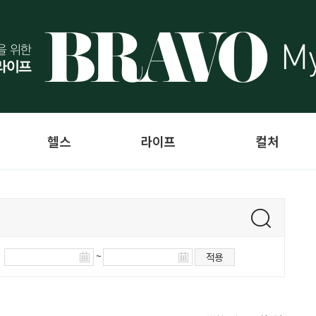
헬스
라이프
컬처
~
적용