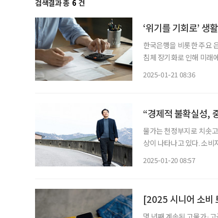
검색결과 총
6
건
‘위기를 기회로’ 생
한국은행을 비롯한 주요 
침체 장기화로 인해 미래에
한 노후를 꿈꾸는 중년은 
2025-01-21 08:36
“경제적 불확실성, 
물가는 천정부지로 치솟고 
상이 나타나고 있다. 소비
고사는 생존 소비로 인해 바뀌는 소비
2025-01-20 08:57
존 소비 저성장·고물가 
[2025 시니어 소비
몇 년째 계속된 고물가·고