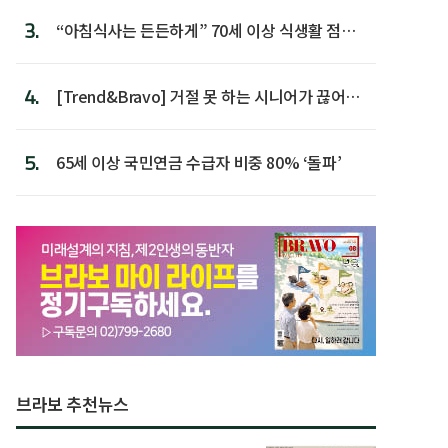
3.
“아침식사는 든든하게” 70세 이상 식생활 점수
가장 높아
4.
[Trend&Bravo] 거절 못 하는 시니어가 끊어야
할 행동 5
5.
65세 이상 국민연금 수급자 비중 80% ‘돌파’
브라보 추천뉴스