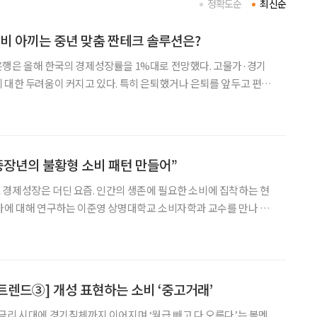
정확도순
최신순
활비 아끼는 중년 맞춤 짠테크 솔루션은?
은행은 올해 한국의 경제성장률을 1%대로 전망했다. 고물가·경기
 대한 두려움이 커지고 있다. 특히 은퇴했거나 은퇴를 앞두고 편안
큰 타격감을 느낀다. 이러한 경기 불황 속에 살아남는 방법으로 소비
를 최대한 줄여서 절약하는 ‘짠테크’가 떠오르고 있다. 경제위기로 환율이 상승하
중장년의 불황형 소비 패턴 만들어”
경제성장은 더딘 요즘. 인간의 생존에 필요한 소비에 집착하는 현
자에 대해 연구하는 이준영 상명대학교 소비자학과 교수를 만나 먹
 패턴에 대한 이야기를 나눴다. 살아가는 데 꼭 필요한 생
현상이 지속되면서 필수 생활비만 지출하려는 경향이 커
 트렌드③] 개성 표현하는 소비 ‘중고거래’
금리 시대에 경기침체까지 이어지며 ‘월급 빼고 다 오른다’는 볼멘