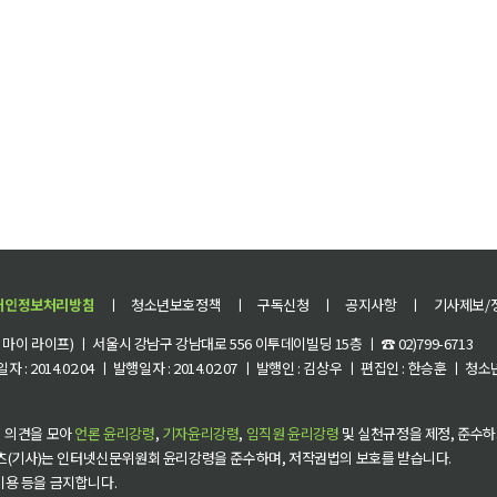
개인정보처리방침
ㅣ
청소년보호정책
ㅣ
구독신청
ㅣ
공지사항
ㅣ
기사제보/
이 라이프) ㅣ 서울시 강남구 강남대로 556 이투데이빌딩 15층 ㅣ ☎ 02)799-6713
 : 2014.02.04 ㅣ 발행일자 : 2014.02.07 ㅣ 발행인 : 김상우 ㅣ 편집인 : 한승훈 ㅣ
 의견을 모아
언론 윤리강령
,
기자윤리강령
,
임직원 윤리강령
및 실천규정을 제정, 준수하
츠(기사)는 인터넷신문위원회 윤리강령을 준수하며, 저작권법의 보호를 받습니다.
 이용 등을 금지합니다.