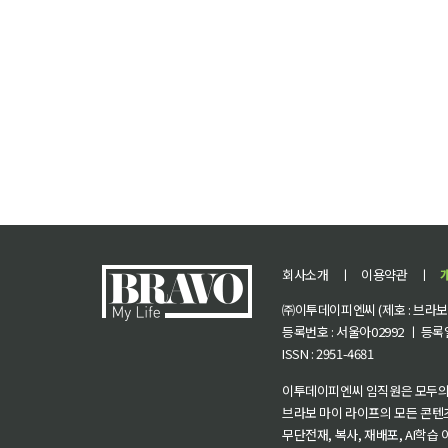
회사소개
ㅣ
이용약관
ㅣ
㈜이투데이피엔씨 (제호 : 브라보 마
등록번호 : 서울아02992 ㅣ 등록일자
ISSN : 2951-4681
이투데이피엔씨 임직원은 모두의
브라보 마이 라이프의 모든 콘텐
무단전재, 복사, 재배포, AI학습