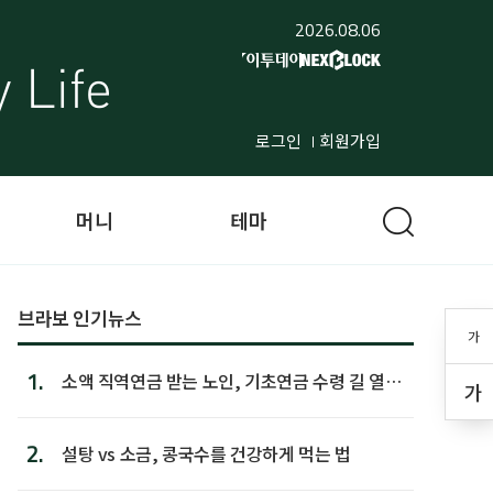
2026.08.06
로그인
회원가입
머니
테마
브라보 인기뉴스
가
1.
소액 직역연금 받는 노인, 기초연금 수령 길 열린
가
다
2.
설탕 vs 소금, 콩국수를 건강하게 먹는 법