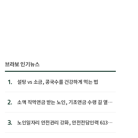
브라보 인기뉴스
1.
설탕 vs 소금, 콩국수를 건강하게 먹는 법
2.
소액 직역연금 받는 노인, 기초연금 수령 길 열린
다
3.
노인일자리 안전관리 강화, 안전전담인력 613명
첫 배치