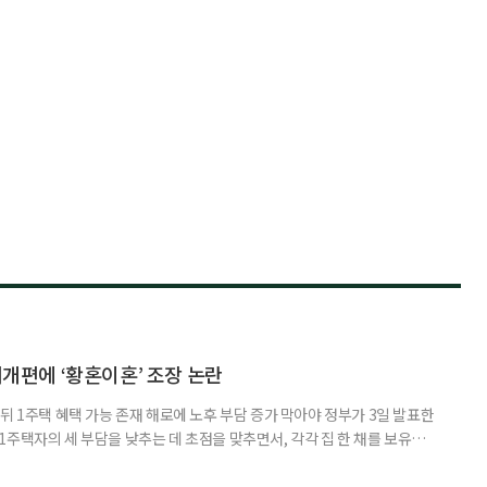
제개편에 ‘황혼이혼’ 조장 논란
뒤 1주택 혜택 가능 존재 해로에 노후 부담 증가 막아야 정부가 3일 발표한
주택자의 세 부담을 낮추는 데 초점을 맞추면서, 각각 집 한 채를 보유한
것보다 이혼이 경제적으로 유리해질 수 있다는 분석이 나온다. 종합부동산
1주택 공제와 세액공제 적용 여부는 부부를 하나의 세대로 묶어 판단한다. 부