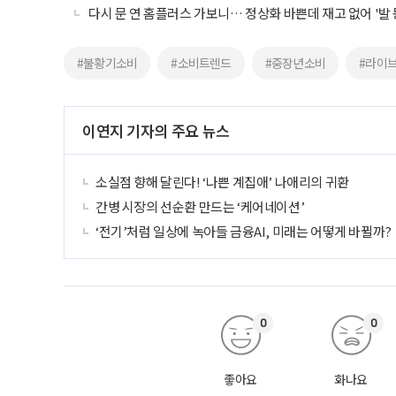
다시 문 연 홈플러스 가보니… 정상화 바쁜데 재고 없어 '발 
#불황기소비
#소비트렌드
#중장년소비
#라이
이연지 기자의 주요 뉴스
소실점 향해 달린다! ‘나쁜 계집애’ 나애리의 귀환
간병 시장의 선순환 만드는 ‘케어네이션’
‘전기’처럼 일상에 녹아들 금융AI, 미래는 어떻게 바뀔까?
0
0
좋아요
화나요