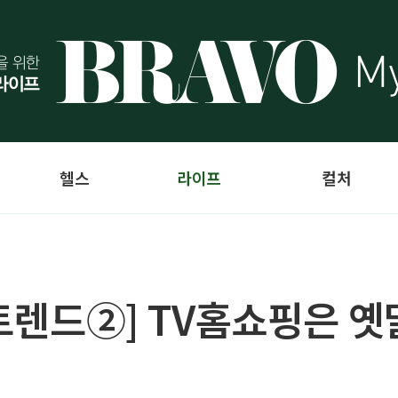
헬스
라이프
컬처
 트렌드②] TV홈쇼핑은 옛