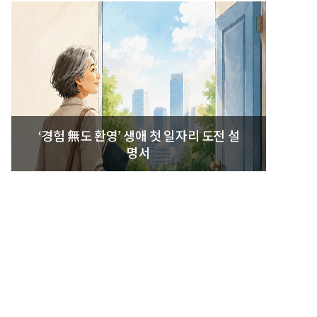
‘경험 無도 환영’ 생애 첫 일자리 도전 설
명서