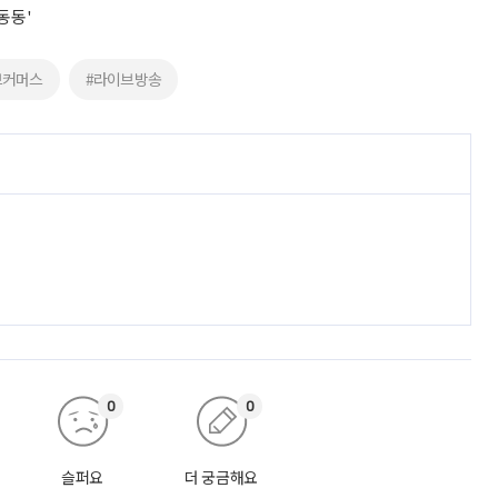
동동'
브커머스
#라이브방송
0
0
슬퍼요
더 궁금해요