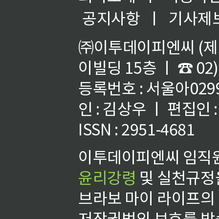
공지사항
ㅣ
기사제
㈜이투데이피엔씨 (제호
이빌딩 15층 ㅣ ☎ 02)
등록번호 : 서울아02992
인 : 김상우 ㅣ 편집인
ISSN : 2951-4681
이투데이피엔씨 임직원
윤리강령
및 실천규정을
브라보 마이 라이프의
저작권법의 보호를 받