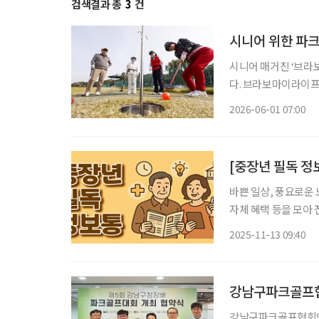
검색결과 총
3
건
시니어 위한 파크
시니어 매거진 ‘브라
다. 브라보마이라이프
장에서 ‘하나더넥스트
2026-06-01 07:00
획이다. 이번 대회는
초·송
바쁜 일상, 풍요로운 
자체 혜택 등을 모아 전달 드립니다. 시민참여형 생활체육
16일 오전 9시 상암
2025-11-13 09:40
광장을 출발해 하늘
강남구파크골프협
강남구파크골프협회와