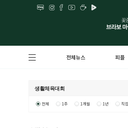
전체뉴스
피플
전체
1주
1개월
1년
직