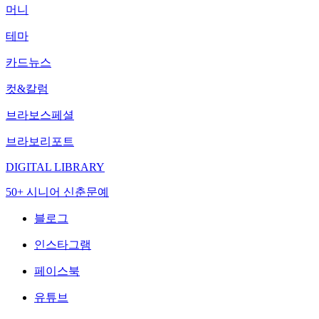
머니
테마
카드뉴스
컷&칼럼
브라보스페셜
브라보리포트
DIGITAL LIBRARY
50+ 시니어 신춘문예
블로그
인스타그램
페이스북
유튜브