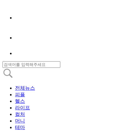
전체뉴스
피플
헬스
라이프
컬처
머니
테마