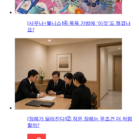
[사우나+웰니스]④ 목욕 가방에 ‘이것’도 챙겼나
요?
[장례가 달라진다]② 작은 장례는 무조건 더 저렴
할까?