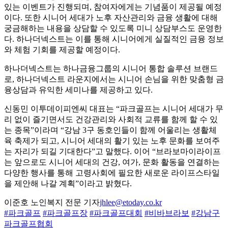
있는 이벤트가 진행되며, 참여자에게는 기념품이 제공될 예정
이다. 또한 시니어 세대가 노후 자산관리와 금융 생활에 대해
궁금해하는 내용을 상담할 수 있도록 미니 상담부스도 운영한
다. 하나더넥스트는 이를 통해 시니어에게 실질적인 금융 정보
와 체험 기회를 제공할 예정이다.
하나더넥스트는 하나금융그룹의 시니어 통합 솔루션 브랜드
로, 하나더넥스트 라운지에서는 시니어 손님을 위한 맞춤형 금
융상담과 유익한 세미나를 제공하고 있다.
신동민 이투데이피엔씨 대표는 “파크골프는 시니어 세대가 무
리 없이 즐기면서도 건강관리와 사회적 교류를 함께 할 수 있
는 종목”이라며 “강남 3구 동호인들이 함께 어울리는 생활체
육 축제가 되고, 시니어 세대의 활기 있는 노후 문화를 보여주
는 자리가 되길 기대한다”고 말했다. 이어 “브라보마이라이프
는 앞으로도 시니어 세대의 건강, 여가, 문화 활동을 연결하는
다양한 행사를 통해 고령사회에 필요한 새로운 라이프스타일
을 제안해 나갈 계획”이라고 밝혔다.
이준호 노인복지 전문 기자
jhlee@etoday.co.kr
#파크골프
#파크골프장
#파크골프대회
#비바브라보
#강남구
파크골프협회