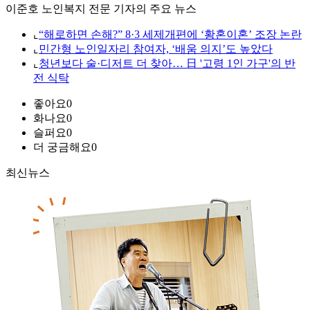
이준호 노인복지 전문 기자의 주요 뉴스
⌞
“해로하면 손해?” 8·3 세제개편에 ‘황혼이혼’ 조장 논란
⌞
민간형 노인일자리 참여자, ‘배움 의지’도 높았다
⌞
청년보다 술·디저트 더 찾아… 日 '고령 1인 가구'의 반
전 식탁
좋아요
0
화나요
0
슬퍼요
0
더 궁금해요
0
최신뉴스