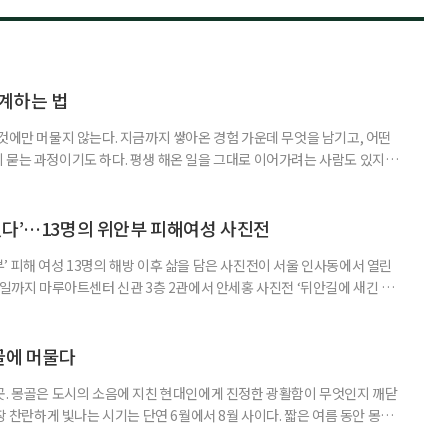
계하는 법
것에만 머물지 않는다. 지금까지 쌓아온 경험 가운데 무엇을 남기고, 어떤
 묻는 과정이기도 하다. 평생 해온 일을 그대로 이어가려는 사람도 있지만,
람을 만나며 얻은 보람, 자신이 변화시킬 수 있는 현장을 바탕으로 새로운 일
 사람을 ‘재미탐구형’으로 분류했다. 재미탐구형이 일에서 흥미와 의미를 중
 뜻은 아니다. 다만 재미탐구형에게 일은 급여만으로 충족되지 않는다
했다’…13명의 위안부 피해여성 사진전
 피해 여성 13명의 해방 이후 삶을 담은 사진전이 서울 인사동에서 열린
7일까지 마루아트센터 신관 3층 2관에서 안세홍 사진전 ‘뒤안길에 새긴 이
전쟁 당시의 피해 사실만 보여주는 전시는 아니다. 사진과 영상, 유품, 기록물
귀향하지 못한 채 낯선 땅에서 이어간 삶을 살핀다. 고향을 기억한 시간과
문서, 피해 장소를 다시 찾으며 어렵게 꺼낸 증언이 한 사람
골에 머물다
곳. 몽골은 도시의 소음에 지친 현대인에게 진정한 광활함이 무엇인지 깨닫
가장 찬란하게 빛나는 시기는 단연 6월에서 8월 사이다. 짧은 여름 동안 몽골
 뿜어낸다. 낮에는 쾌적한 바람이, 밤에는 쏟아질 듯한 은하수가 여행자를 맞