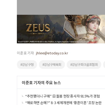
이준호 기자
jhlee@etoday.co.kr
#강남구청
#강남구체육회
#강남구파크골프협회
이준호 기자의 주요 뉴스
“추천했더니 구매” 日 돌봄 현장 종사자 91.5%가 경험
“해로하면 손해?” 8·3 세제개편에 ‘황혼이혼’ 조장 논란