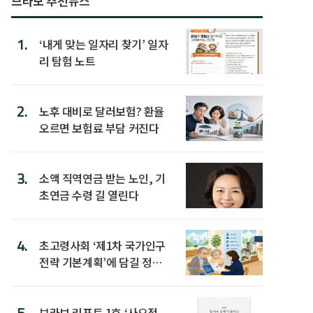
브라보 추천뉴스
1.
‘내게 맞는 일자리 찾기’ 일자
리 탐험 노트
2.
노후 대비로 달러보험? 환율
오르면 보험료 부담 커진다
3.
소액 직역연금 받는 노인, 기
초연금 수령 길 열린다
4.
초고령사회 ‘제1차 국가인구
전략 기본계획’에 담길 정책
은
5.
브라보 리포트 1호 ‘사오정