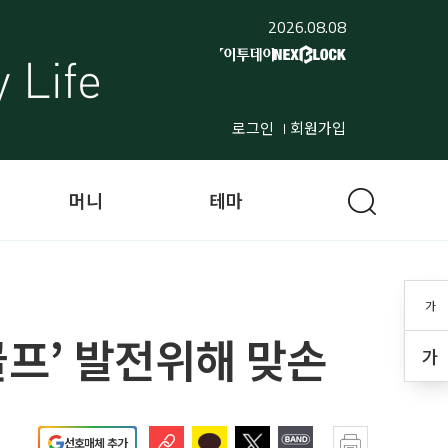
2026.08.08
로그인
회원가입
머니
테마
가
프’ 발전위해 맞손
가
선호매체 추가