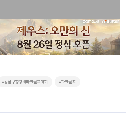
#강남구청장배파크골프대회
#파크골프