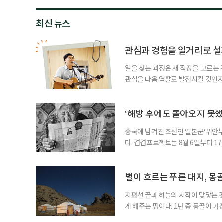
최신 뉴스
관심과 경험을 일거리로 설
일을 찾는 과정은 새 직장을 고르는 
관심을 다음 역할로 발전시킬 것인지
어떤 이는 오래 품어온 관심사와 사
을 구상한다. 이번 기사에서는 이런
시한다고 해서 수익을 가볍게 본다는
‘해방 후에도 돌아오지 못
중국에 남겨진 조선인 일본군‘위안부’
다. 겹겹프로젝트는 8월 6일부터 1
름’을 개최한다. 관람료는 무료다. 
을 통해 피해 여성들이 해방 뒤에도 
자신의 생애를 증명하기 위해 간직한 
별이 흐르는 푸른 대지, 몽
지평선 끝과 하늘의 시작이 맞닿는 
게 해주는 땅이다. 1년 중 몽골이 
의 대지는 가장 생기 넘치는 초록을