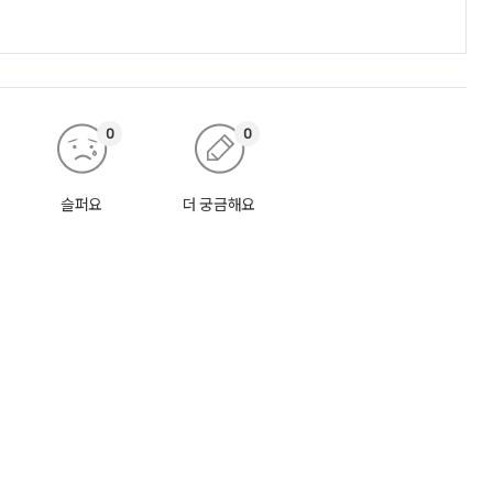
0
0
슬퍼요
더 궁금해요