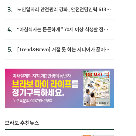
3.
노인일자리 안전관리 강화, 안전전담인력 613명
첫 배치
4.
“아침식사는 든든하게” 70세 이상 식생활 점수
가장 높아
5.
[Trend&Bravo] 거절 못 하는 시니어가 끊어야
할 행동 5
브라보 추천뉴스