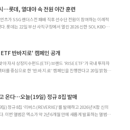
시⋯롯데, 열대야 속 전원 야간 훈련
◀
▶
이언츠가 SSG 랜더스전 패배 직후 선수단 전원이 참여하는 이례적
OL KBO리
3-7로 패했다. 선발 박세웅은 4이닝 7피안타(1피홈런) 2볼넷 3탈삼
타선도 SSG 새 외국인 투수 페드로 아빌라를
E ETF 반바지로' 캠페인 공개
아 자사 상장지수펀드(ETF) 브랜드 'RISE ETF'가 국내 투자자
터를 중심으로 한 '반.바.지.로' 캠페인을 진행한다고 20일 밝혔다.
바이오, 2차전지, 로봇의 앞 글자를 따 만든 신조어다. 국내 증시를 대
표하는 4대 성장 섹터를 직관적으로 표현했다. 계절이 바뀌
고 온다⋯오늘(19일) 정규 8집 발매
9일) 정규 8집 ‘리버스(REVERXE)’를 발매하고 2026년 K팝 신의
하는 앨범으
음악 사이트에서 전곡 음원 공개된다. 타이틀곡 ‘크라운(Crown)’ 뮤직
MTOWN’을 통해 동시에