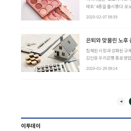
레트’ 4종을 출시했다. 
이후 2천만 개 이상 판매된 아리따움의 대표 
2020-02-07 09:39
제품력까지 갖춰 전 연령에
은퇴와 맞물린 노후 
침체된 시장과 강화된 규제
김인응 우리은행 종로영업본
다”고 말했다. 100세 시대와 정년 60세. 평균수명이 늘자 노후 걱정도 늘었다. 퇴직 후를 설계
2020-01-29 09:14
하려니 한숨만 나온다. 50
이투데이