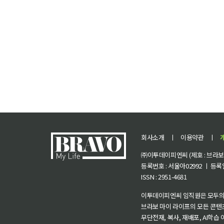
회사소개
ㅣ
이용약관
ㅣ
㈜이투데이피엔씨 (제호 : 브라보 마
등록번호 : 서울아02992 ㅣ 등록일자
ISSN : 2951-4681
이투데이피엔씨 임직원은 모두의
브라보 마이 라이프의 모든 콘텐
무단전재, 복사, 재배포, AI학습