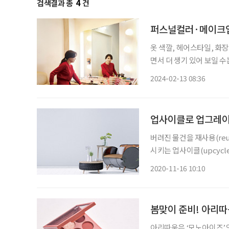
검색결과 총
4
건
퍼스널컬러·메이크업
옷 색깔, 헤어스타일, 화
면서 더 생기 있어 보일 
배워보자. 사람에게는 피부
2024-02-13 08:36
컬러’라고 한다. 진단 결
업사이클로 업그레이
버려진 물건을 재사용(reu
시키는 업사이클(upcycl
으로까지 승화하고 있다.
2020-11-16 10:10
아봤다. 사진 및 자
봄맞이 준비! 아리따
아리따움은 ‘모노아이즈’의