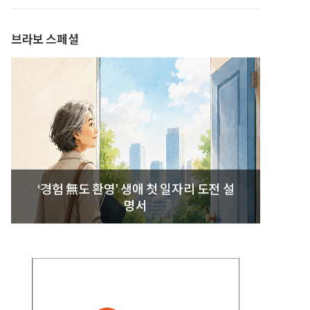
발간
브라보 스페셜
‘경험 無도 환영’ 생애 첫 일자리 도전 설
명서