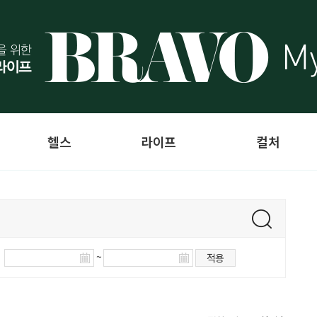
헬스
라이프
컬처
~
적용