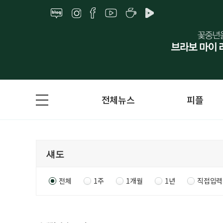
전체뉴스
피플
전체
1주
1개월
1년
직접입력