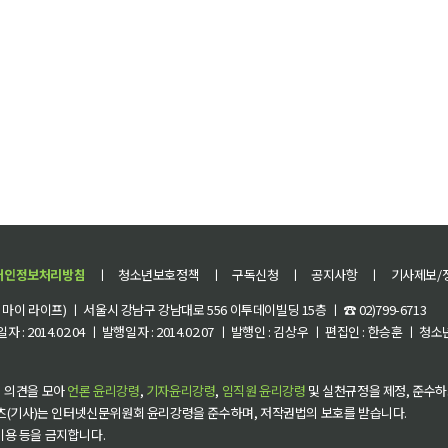
개인정보처리방침
ㅣ
청소년보호정책
ㅣ
구독신청
ㅣ
공지사항
ㅣ
기사제보/
이 라이프) ㅣ 서울시 강남구 강남대로 556 이투데이빌딩 15층 ㅣ ☎ 02)799-6713
 : 2014.02.04 ㅣ 발행일자 : 2014.02.07 ㅣ 발행인 : 김상우 ㅣ 편집인 : 한승훈 ㅣ
 의견을 모아
언론 윤리강령
,
기자윤리강령
,
임직원 윤리강령
및 실천규정을 제정, 준수하
츠(기사)는 인터넷신문위원회 윤리강령을 준수하며, 저작권법의 보호를 받습니다.
 이용 등을 금지합니다.