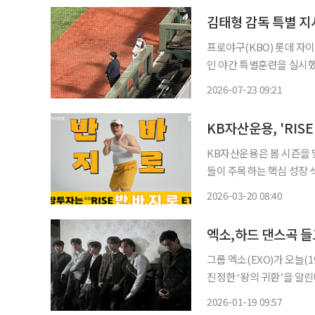
김태형 감독 특별 지
프로야구(KBO) 롯데 자
인 야간 특별훈련을 실시했다. 롯데는 22일 부산 사직구장에서 열린 2026 신한 S
그 SSG와의 홈 경기에서 
2026-07-23 09:21
진 5실점으로 흔들렸고, 
KB자산운용, 'RIS
KB자산운용은 봄 시즌을 맞
들이 주목하는 핵심 성장 섹
‘반.바.지.로’는 반도체, 
2026-03-20 08:40
엑소,하드 댄스곡 들
그룹 엑소(EXO)가 오늘(1
진정한 ‘왕의 귀환’을 알린다. 이번 앨범은 엑소가 약 2년 6개월 만에 새롭게 발표
로, 이날 오후 6시 각종 
2026-01-19 09:57
비디오도 유튜브 채널 ‘S