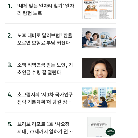
1.
‘내게 맞는 일자리 찾기’ 일자
리 탐험 노트
2.
노후 대비로 달러보험? 환율
오르면 보험료 부담 커진다
3.
소액 직역연금 받는 노인, 기
초연금 수령 길 열린다
4.
초고령사회 ‘제1차 국가인구
전략 기본계획’에 담길 정책
은
5.
브라보 리포트 1호 ‘사오정
시대, 73세까지 일하기 전략’