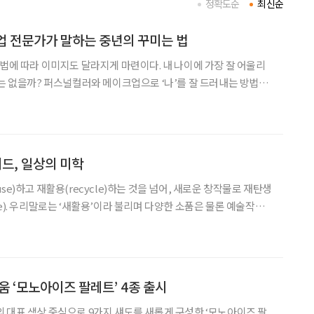
정확도순
최신순
 전문가가 말하는 중년의 꾸미는 법
장법에 따라 이미지도 달라지게 마련이다. 내 나이에 가장 잘 어울리
수는 없을까? 퍼스널컬러와 메이크업으로 ‘나’를 잘 드러내는 방법을
 톤, 눈동자나 머리카락 색깔에 따른 고유의 컬러가 있다. ‘퍼스널
과에 따라 봄·여름·가을·겨울 중 나에게 어울리는 계
드, 일상의 미학
se)하고 재활용(recycle)하는 것을 넘어, 새로운 창작물로 재탄생
e). 우리말로는 ‘새활용’이라 불리며 다양한 소품은 물론 예술작품
 환경과 더불어 일상까지 아름답게 가꿔줄 업사이클 아이디어를 담
료 제공 알에이치코리아 ‘대니 서의 업사이클링’
움 ‘모노아이즈 팔레트’ 4종 출시
 대표 색상 중심으로 9가지 섀도를 새롭게 구성한 ‘모노아이즈 팔