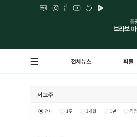
전체뉴스
피플
전체
1주
1개월
1년
직