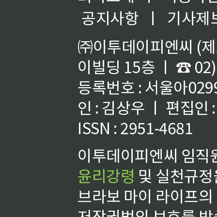
공지사항
ㅣ
기사제
㈜이투데이피엔씨 (제호
이빌딩 15층 ㅣ ☎ 02)
등록번호 : 서울아02992
인 : 김상우 ㅣ 편집인
ISSN : 2951-4681
이투데이피엔씨 임직원
윤리강령
및 실천규정을
브라보 마이 라이프의
저작권법의 보호를 받