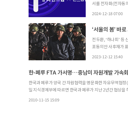
서를 전자화(전자동의
밝혔다. 현재는 정비사업을 추진하려면 토지등소유자 본인의 동의서를 받기 위해 서면으로
2024-12-18 07:00
지장·서명 날인을 받아
전두환, ‘하나회’ 등
포동의안 사후재가 표기 
12월 12일, 전두환
2023-12-12 15:40
나서고 있다. 12일 
한-페루 FTA 가서명…중남미 자원개발 가속
한국과 페루가 양국 간 자원협력을 명문화한 자유무역협정(F
일 지식경제부에 따르면 한국과 페루가 지난 2년간 협상을 하면서 자유무역 
지만 중남미에서 경제성장률이 가장 높은 신흥국가로 은(1위),
2010-11-15 15:09