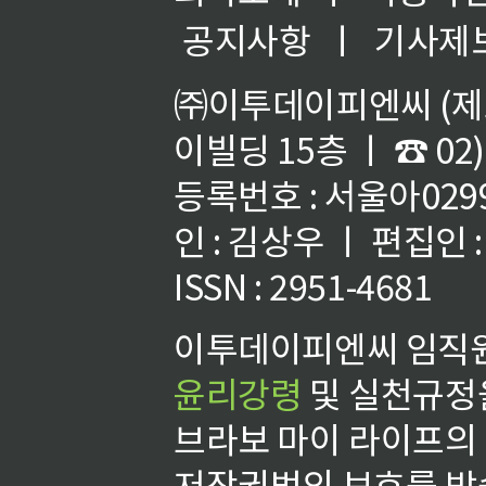
공지사항
ㅣ
기사제
㈜이투데이피엔씨 (제호
이빌딩 15층 ㅣ ☎ 02)
등록번호 : 서울아02992
인 : 김상우 ㅣ 편집인
ISSN : 2951-4681
이투데이피엔씨 임직원
윤리강령
및 실천규정을
브라보 마이 라이프의
저작권법의 보호를 받