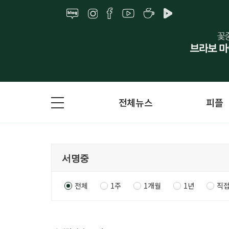
전체뉴스
피플
전체
1주
1개월
1년
직