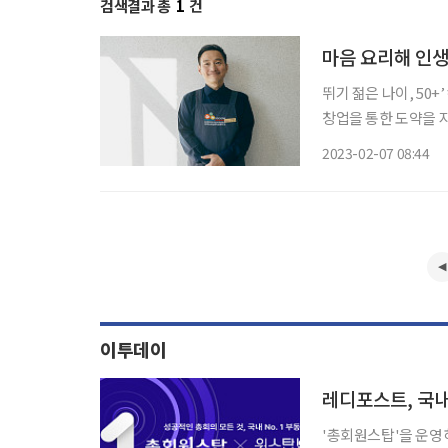
검색결과 총
1
건
마음 요리해 인생
뛰기 젊은 나이, 50+’ 캠페인 ‘브라보 마이 라이프’와 ‘서울시50플
창업을 통한 도약을 지
공사와 서울시50플러
2023-02-07 08:44
이투데이
레디포스트, 국
'총회원스탑'을 운영