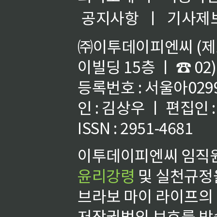
공지사항
ㅣ
기사제
㈜이투데이피엔씨 (제호
이빌딩 15층 ㅣ ☎ 02)
등록번호 : 서울아02992
인 : 김상우 ㅣ 편집인
ISSN : 2951-4681
이투데이피엔씨 임직원
윤리강령
및 실천규정을
브라보 마이 라이프의
저작권법의 보호를 받