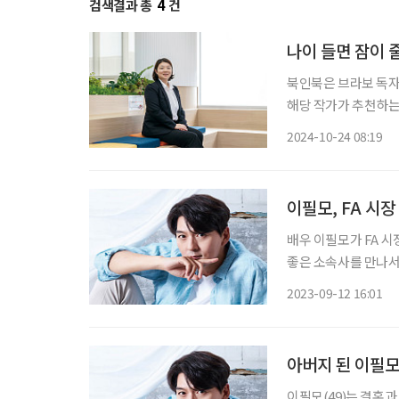
검색결과 총
4
건
나이 들면 잠이 
북인북은 브라보 독자
해당 작가가 추천하는
요? 경제학자들은 한 
2024-10-24 08:19
어요. 잠을 안 자면
이필모, FA 시
배우 이필모가 FA 시장에 나왔다. 이필모는 12일 브라보 마이
좋은 소속사를 만나서
전속계약이 만료된 그
2023-09-12 16:01
프’ 6월호 표지를 장
아버지 된 이필모
이필모(49)는 결혼과