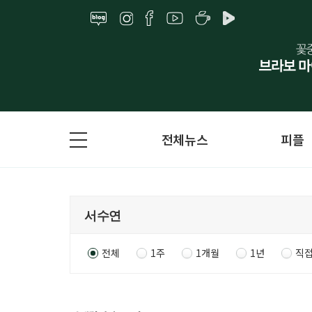
전체뉴스
피플
전체
1주
1개월
1년
직