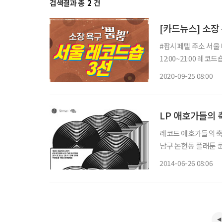
검색결과 총
2
건
[카드뉴스] 소장 
#팝시페텔 주소 서울 마포구 월드컵북로4길 44-7 한솔빌딩 102호 영업시간 매일
12:00~21:00 레
품을 골고루 판매한다.
2020-09-25 08:00
좌를 진행한다.
LP 애호가들의 
레코드 애호가들의 축제 ‘제4회 
남구 논현동 플래툰 쿤
여 곳이 참가해 LP, CD 음반을 소개하고
2014-06-26 08:06
코드의 비율이 반반 정