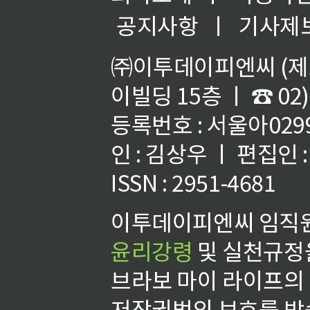
공지사항
ㅣ
기사제
㈜이투데이피엔씨 (제호
이빌딩 15층 ㅣ ☎ 02)
등록번호 : 서울아02992
인 : 김상우 ㅣ 편집인
ISSN : 2951-4681
이투데이피엔씨 임직원
윤리강령
및 실천규정을
브라보 마이 라이프의
저작권법의 보호를 받