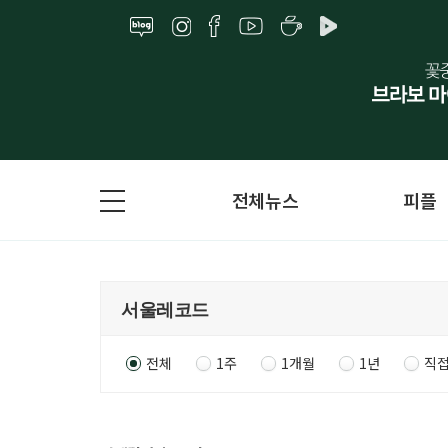
전체뉴스
피플
전체
1주
1개월
1년
직