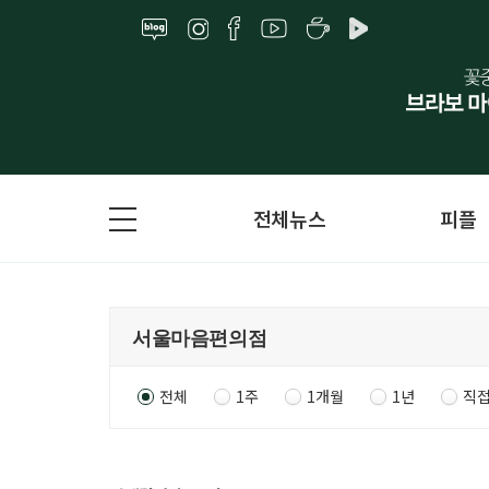
전체뉴스
피플
전체
1주
1개월
1년
직