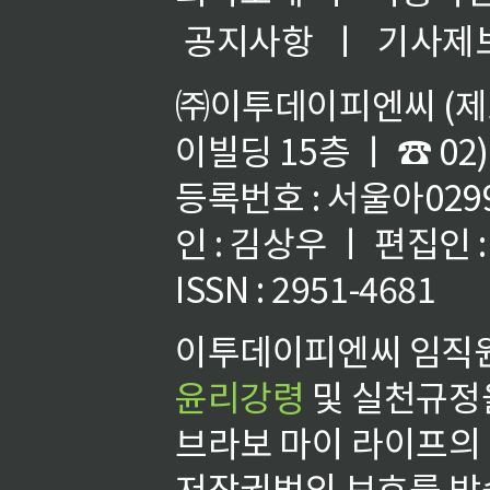
공지사항
ㅣ
기사제
㈜이투데이피엔씨 (제호
이빌딩 15층 ㅣ ☎ 02)
등록번호 : 서울아02992
인 : 김상우 ㅣ 편집인
ISSN : 2951-4681
이투데이피엔씨 임직원
윤리강령
및 실천규정을
브라보 마이 라이프의
저작권법의 보호를 받