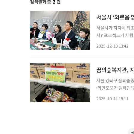
검색결과 총
2
건
서울시 ‘외로움 없
서울시가 지자체 최초로
서)’ 프로젝트가 시행
정책은 해외 유력 언론의 
2025-12-18 13:42
후 관악구 성민종합사
꿈의숲복지관, 지
서울 강북구 꿈의숲종
‘라면모으기 캠페인’을
지라면과 17개의 컵라면이 모였다. 행사는 복지관이 운영
2025-10-14 15:11
심으로, 지역사회 내