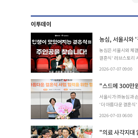
이투데이
농심, 서울시와 
농심은 서울시와 체결
결혼식' 러브스토리 사연 공모를 진
영하는 공공예식장 지
2026-07-07 09:00
"스드메 300만
서울시가 ㈜농심과 손잡고 
'더 아름다운 결혼식'
숙 서울시 여성가족실장과 
2026-07-03 06:00
식'은 공원, 한옥 등