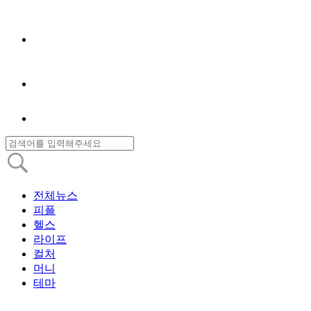
전체뉴스
피플
헬스
라이프
컬처
머니
테마