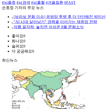
#뇌졸중
#뇌경색
#뇌출혈
#겨울질환
#FAST
손효정 기자의 주요 뉴스
⌞
[브라보 문화 이슈] 유방암 투병 후 더 단단해진 박미선
⌞
“AI 시대 살아남기” 경력을 이어가는 재취업 전략
⌞
여름 끝자락, 놓치면 아쉬운 8월 문화소식
좋아요
0
화나요
0
슬퍼요
0
더 궁금해요
0
최신뉴스