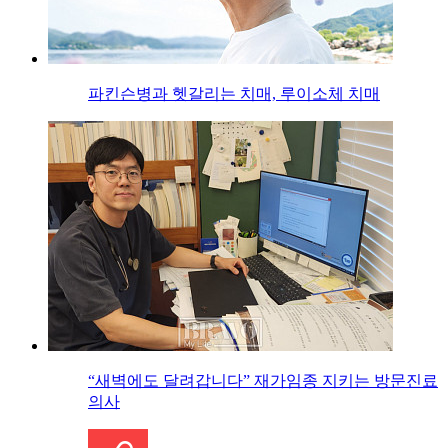
파킨슨병과 헷갈리는 치매, 루이소체 치매
“새벽에도 달려갑니다” 재가임종 지키는 방문진료
의사