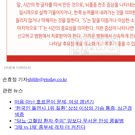
(이은숙 디자이너)
손효정 기자
shjlife@etoday.co.kr
관련 뉴스
마음 아닌 호르몬이 문제, 여성 갱년기
‘한국인 돌연사 1위 질환’ 상상 이상의 가슴 통증, 심근경
색증
“당뇨·고혈압 환자 주의” 암보다 무서운 만성 콩팥병
'3채 vs 1채' 종부세 격차 더 커진다