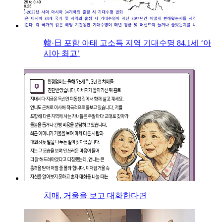
韓·日 포함 아태 고소득 지역 기대수명 84.1세 ‘아
시아 최고’
치매, 거울을 보고 대화한다면