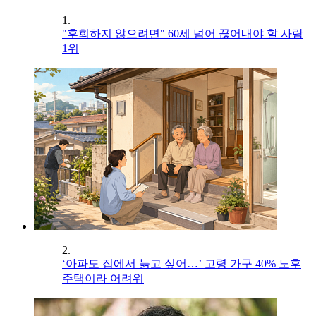
1.
"후회하지 않으려면" 60세 넘어 끊어내야 할 사람
1위
2.
‘아파도 집에서 늙고 싶어…’ 고령 가구 40% 노후
주택이라 어려워