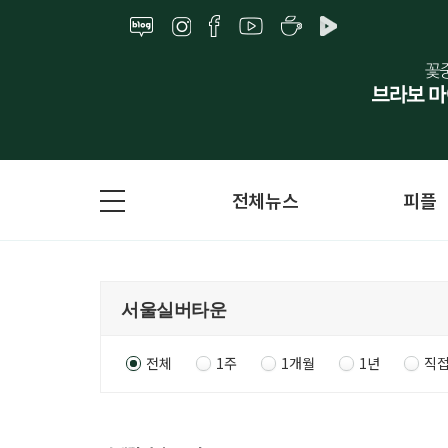
전체뉴스
피플
전체
1주
1개월
1년
직