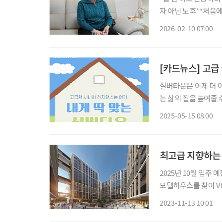
자 아닌 노후’ “처음에는 내가 적응할 수 있을까 걱정했죠. 지금은요? 하루가 모자라요” 서울
성북구 도심 한복판에
2026-02-10 07:00
상월곡동에서 수십 년
[카드뉴스] 고급
실버타운은 이제 더 
는 삶의 질을 높여줄
하면서도 필요한 지원
2025-05-15 08:00
수 있는 다양한 옵션
최고급 지향하는 
2025년 10월 입주
모델하우스를 찾아 V
어진 만큼 최고급 시설이 감탄을 자아낸다. ◇서
2023-11-13 10:01
6층~지상 15층, 4개 