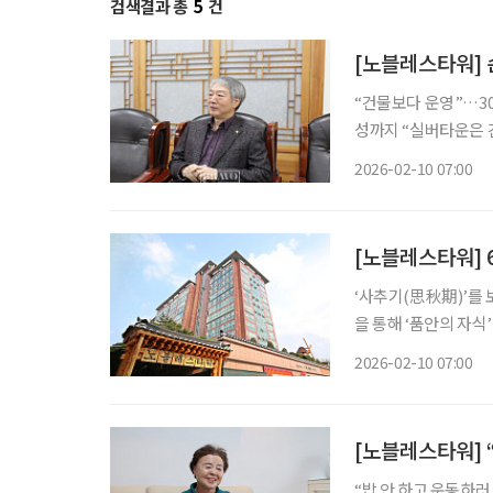
검색결과 총
5
건
“건물보다 운영”…300명 삶 책
성까지 “실버타운은 건물보다 ‘운영’입니다. 어르신 300명을 모신다는 건, 공부해서 되는 일
이 아니거든요.” 노블레스타워 운영을 총괄하고 있는 손완상 부사장은 인터뷰 내내 ‘시설’보
2026-02-10 07:00
[노블레스타워] 
‘사추기(思秋期)’를 
을 통해 ‘품안의 자식
별을 겪으며 혼자 서
2026-02-10 07:00
살아온 집에서 계속 생활하
[노블레스타워] 
“밥 안 하고 운동하러 가요”…집안일