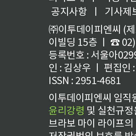
공지사항
ㅣ
기사제
㈜이투데이피엔씨 (제호
이빌딩 15층 ㅣ ☎ 02)
등록번호 : 서울아02992
인 : 김상우 ㅣ 편집인
ISSN : 2951-4681
이투데이피엔씨 임직원
윤리강령
및 실천규정을
브라보 마이 라이프의
저작권법의 보호를 받