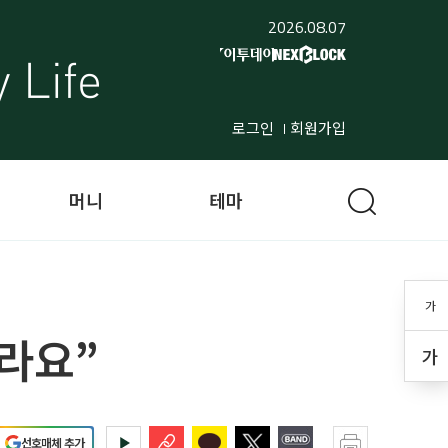
2026.08.07
로그인
회원가입
머니
테마
가
자라요”
가
선호매체 추가