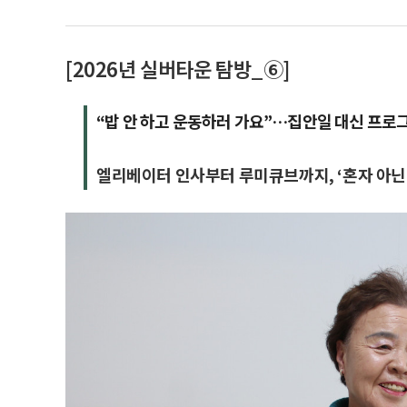
[2026년 실버타운 탐방_⑥]
“밥 안 하고 운동하러 가요”…집안일 대신 프로
엘리베이터 인사부터 루미큐브까지, ‘혼자 아닌