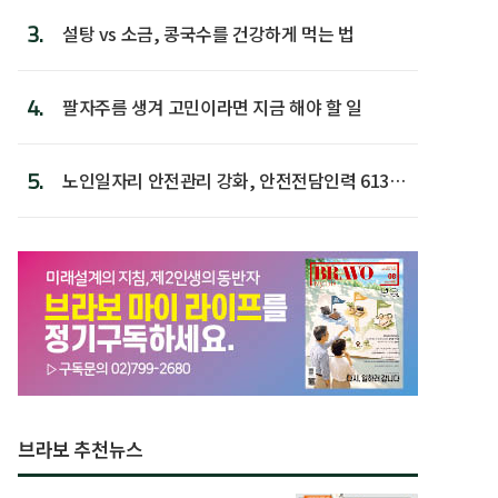
3.
설탕 vs 소금, 콩국수를 건강하게 먹는 법
4.
팔자주름 생겨 고민이라면 지금 해야 할 일
5.
노인일자리 안전관리 강화, 안전전담인력 613명
첫 배치
브라보 추천뉴스