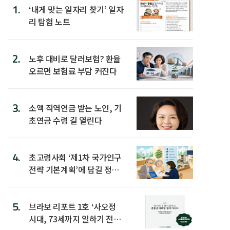
1.
‘내게 맞는 일자리 찾기’ 일자
리 탐험 노트
2.
노후 대비로 달러보험? 환율
오르면 보험료 부담 커진다
3.
소액 직역연금 받는 노인, 기
초연금 수령 길 열린다
4.
초고령사회 ‘제1차 국가인구
전략 기본계획’에 담길 정책
은
5.
브라보 리포트 1호 ‘사오정
시대, 73세까지 일하기 전략’