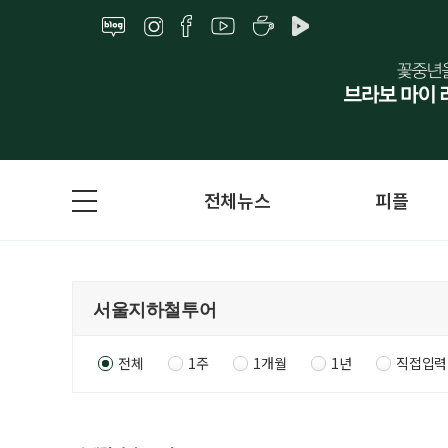
전체뉴스
피플
전체
1주
1개월
1년
직접입력