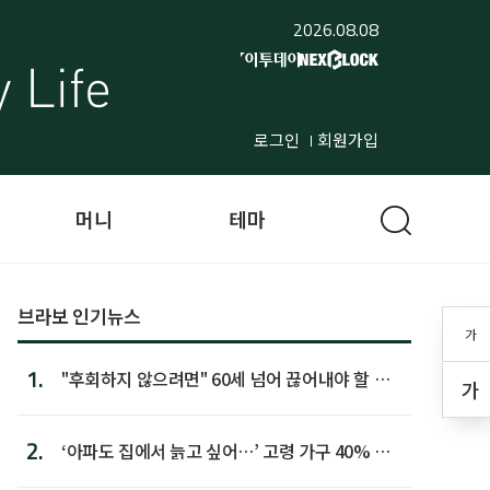
2026.08.08
로그인
회원가입
머니
테마
브라보 인기뉴스
가
1.
"후회하지 않으려면" 60세 넘어 끊어내야 할 사
가
람 1위
2.
‘아파도 집에서 늙고 싶어…’ 고령 가구 40% 노
후 주택이라 어...