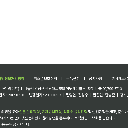
개인정보처리방침
ㅣ
청소년보호정책
ㅣ
구독신청
ㅣ
공지사항
ㅣ
기사제보/
이 라이프) ㅣ 서울시 강남구 강남대로 556 이투데이빌딩 15층 ㅣ ☎ 02)799-6713
 : 2014.02.04 ㅣ 발행일자 : 2014.02.07 ㅣ 발행인 : 김상우 ㅣ 편집인 : 한승훈 ㅣ
 의견을 모아
언론 윤리강령
,
기자윤리강령
,
임직원 윤리강령
및 실천규정을 제정, 준수하
츠(기사)는 인터넷신문위원회 윤리강령을 준수하며, 저작권법의 보호를 받습니다.
 이용 등을 금지합니다.