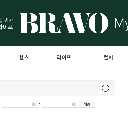
헬스
라이프
컬처
~
적용