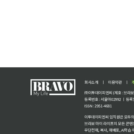
회사소개
ㅣ
이용약관
ㅣ
㈜이투데이피엔씨 (제호 : 브라보 마
등록번호 : 서울아02992 ㅣ 등록일자
ISSN : 2951-4681
이투데이피엔씨 임직원은 모두의
브라보 마이 라이프의 모든 콘텐
무단전재, 복사, 재배포, AI학습