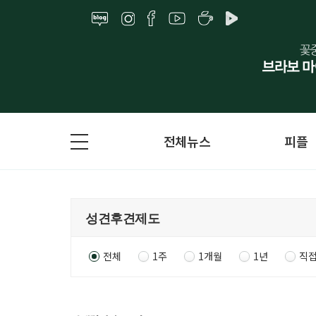
전체뉴스
피플
전체
1주
1개월
1년
직