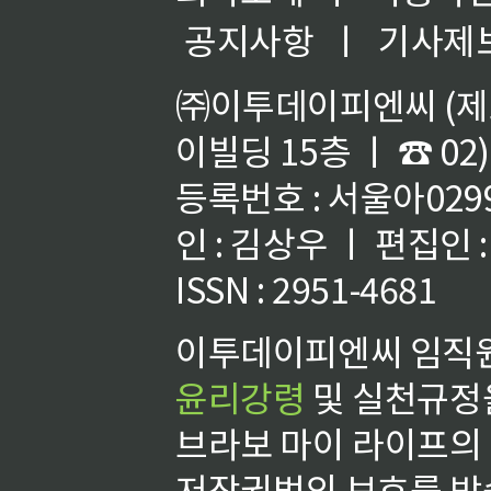
공지사항
ㅣ
기사제
㈜이투데이피엔씨 (제호
이빌딩 15층 ㅣ ☎ 02)
등록번호 : 서울아02992
인 : 김상우 ㅣ 편집인
ISSN : 2951-4681
이투데이피엔씨 임직원
윤리강령
및 실천규정을
브라보 마이 라이프의
저작권법의 보호를 받