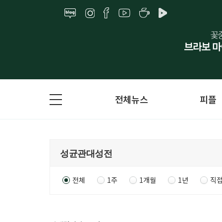
전체뉴스
피플
전체
1주
1개월
1년
직