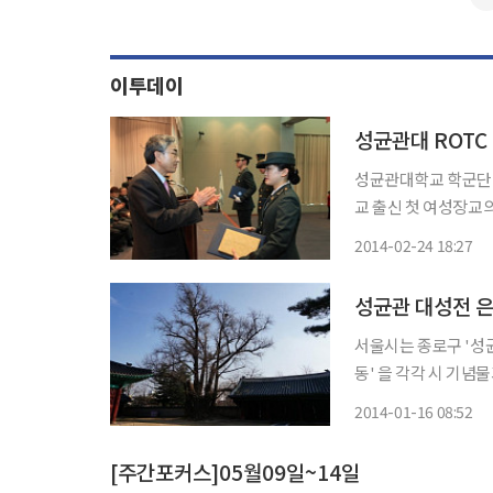
이투데이
성균관대 ROTC
성균관대학교 학군단(ROTC)
교 출신 첫 여성장교의 
상, 3군사령관상, 육군학생군사학교장
2014-02-24 18:27
홀에서 거행된 성균관
성균관 대성전 
서울시는 종로구 '성균
동' 을 각각 시 기념물과
전 은행나무는 성균관 
2014-01-16 08:52
[주간포커스]05월09일~14일