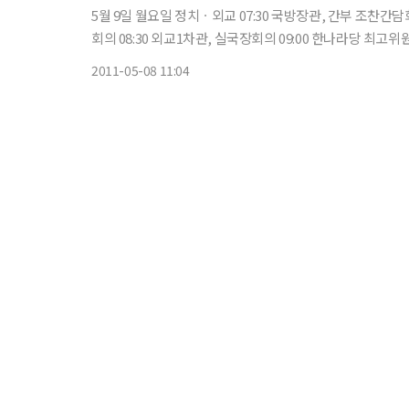
5월 9일 월요일 정치ㆍ외교 07:30 국방장관, 간부 조찬간담회 08:00 민주노동당 최고위원회의(대방동 당사) 08:00 통일장관, 간부
회의 08:30 외교1차관, 실국장회의 09:00 한나라당 최고위원회의 09:00 민주당 최고위원회의(영등포 당사) 09:30 자유선진당 최고
위원-국회의
2011-05-08 11:04