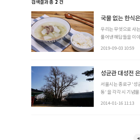
검색결과 총
2
건
국물 없는 한식은
우리는 무엇으로 사는
풀어낸 해답들을 이야기
여러분의 올곧은 지적도 기대한다. 한식은 탕반(湯飯) 음식이
2019-09-03 10:59
뜻한다. 우리는 국물 
성균관 대성전 
서울시는 종로구 '성균
동' 을 각각 시 기념물과
전 은행나무는 성균관 
2014-01-16 11:13