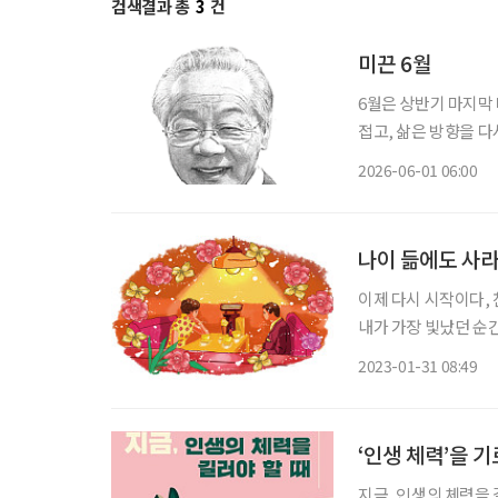
검색결과 총
3
건
미끈 6월
6월은 상반기 마지막 
접고, 삶은 방향을 다시 묻는다. 
다. 해야 할 일이 많
2026-06-01 06:00
이 한철”이라 했다. 
나이 듦에도 사
이제 다시 시작이다, 
내가 가장 빛났던 순간
간을 떠올리며 시작합
2023-01-31 08:49
까요. 아직은 한참 
‘인생 체력’을 
지금, 인생의 체력을 길러야