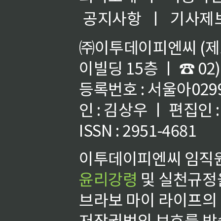
공지사항
ㅣ
기사제
㈜이투데이피엔씨 (제호
이빌딩 15층 ㅣ ☎ 02)
등록번호 : 서울아02992
인 : 김상우 ㅣ 편집인
ISSN : 2951-4681
이투데이피엔씨 임직원
윤리강령
및 실천규정을
브라보 마이 라이프의
저작권법의 보호를 받