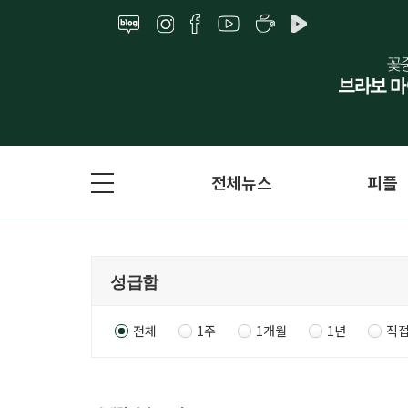
전체뉴스
피플
전체
1주
1개월
1년
직