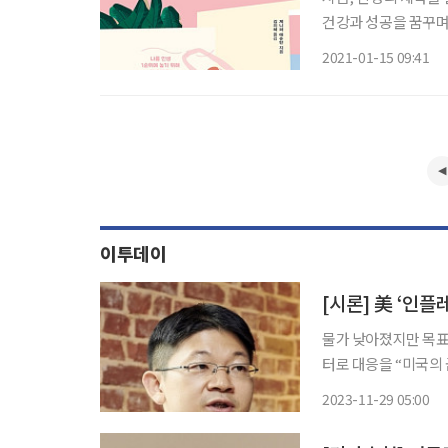
건강과 성공을 꿈꾸며
가공식품을 먹는 대신
2021-01-15 09:41
은 까맣게 잊고 평소와
이투데이
[시론] 美 ‘인
물가 낮아졌지만 목표
터로 대응을 “미국의 금리 인상은 끝났다.” “인플레이션 우려는 이제 상당 부분 해소되었다.”
이런 이야기들이 외신을
2023-11-29 05:00
지속될 것이기에, 높은 