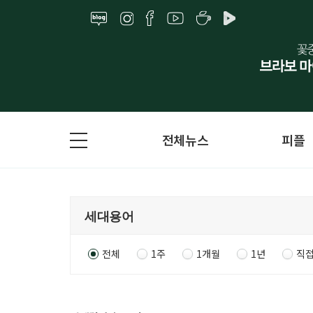
전체뉴스
피플
전체
1주
1개월
1년
직