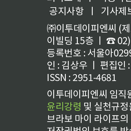
공지사항
ㅣ
기사제
㈜이투데이피엔씨 (제호
이빌딩 15층 ㅣ ☎ 02)
등록번호 : 서울아02992
인 : 김상우 ㅣ 편집인
ISSN : 2951-4681
이투데이피엔씨 임직원
윤리강령
및 실천규정을
브라보 마이 라이프의
저작권법의 보호를 받