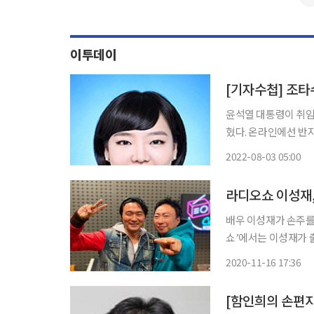
이투데이
[기자수첩] 조타
윤석열 대통령이 취임
혔다. 온라인에선 반지
로 지성이 없고 생각이
2022-08-03 05:00
국회 후반기 상임위원
라디오쇼 이성재,
배우 이성재가 손주를 품에 안은 소감을 전
쇼’에서는 이성재가 출
다”라고 밝혔다. 이성재는 1970년생으로 올해 나이 49세다. 2018년 결혼한 첫째 딸이 지난해
2020-11-16 17:36
[함인희의 손편지