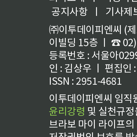
공지사항
ㅣ
기사제
㈜이투데이피엔씨 (제호
이빌딩 15층 ㅣ ☎ 02)
등록번호 : 서울아02992
인 : 김상우 ㅣ 편집인
ISSN : 2951-4681
이투데이피엔씨 임직원
윤리강령
및 실천규정을
브라보 마이 라이프의
저작권법의 보호를 받