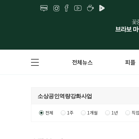
전체뉴스
피플
전체
1주
1개월
1년
직