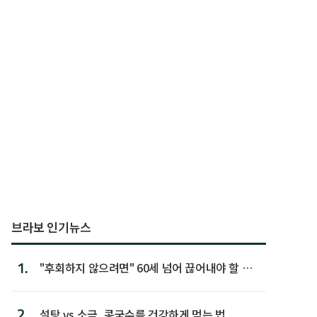
브라보 인기뉴스
1.
"후회하지 않으려면" 60세 넘어 끊어내야 할 사
람 1위
2.
설탕 vs 소금, 콩국수를 건강하게 먹는 법