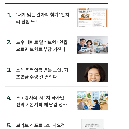
1.
‘내게 맞는 일자리 찾기’ 일자
리 탐험 노트
2.
노후 대비로 달러보험? 환율
오르면 보험료 부담 커진다
3.
소액 직역연금 받는 노인, 기
초연금 수령 길 열린다
4.
초고령사회 ‘제1차 국가인구
전략 기본계획’에 담길 정책
은
5.
브라보 리포트 1호 ‘사오정