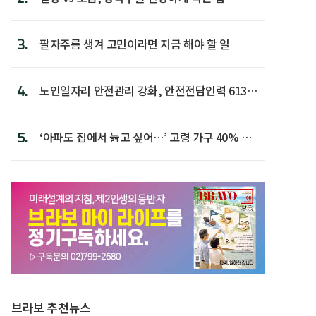
3.
팔자주름 생겨 고민이라면 지금 해야 할 일
4.
노인일자리 안전관리 강화, 안전전담인력 613명
첫 배치
5.
‘아파도 집에서 늙고 싶어…’ 고령 가구 40% 노
후 주택이라 어...
브라보 추천뉴스