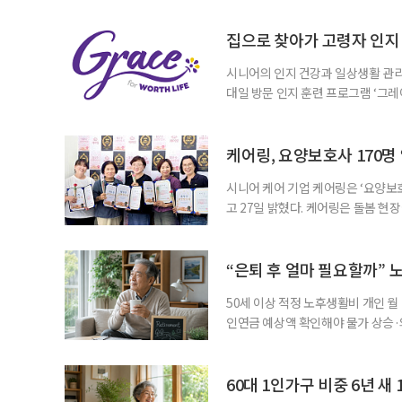
협력 기반을 넓히기 위해 마련됐다.
계하다’를 주제로 기조강연을 한다. 
집으로 찾아가 고령자 인지·
시니어의 인지 건강과 일상생활 관리
대일 방문 인지 훈련 프로그램 ‘그레
1~2회 이용자의 집을 방문해 인지
해 고령자의 외로움을 덜고, 식사와 
사용하는 자체 개발 워크북이 활용된다
케어링, 요양보호사 170명
시니어 케어 기업 케어링은 ‘요양보호
고 27일 밝혔다. 케어링은 돌봄 
기 위해 매년 명예 요양보호사를 선
동안 돌본 사례 등을 기준으로 각 
점에서 선정된 요양보호사들에게 위
“은퇴 후 얼마 필요할까” 
지식
50세 이상 적정 노후생활비 개인 월
인연금 예상액 확인해야 물가 상승·
를 맞아 은퇴를 앞둔 중장년층의 가장
액을 노후자금으로 마련하는 것보다 
준비의 출발점이라는 조언이 나온다
60대 1인가구 비중 6년 새 