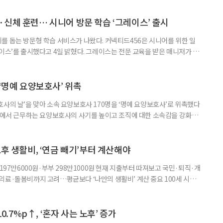
 학술포럼에서는 김형수 호서대 교수가 ‘시니어비즈니스, 초고령사회를 설
이어 공동저자들이 돌봄과 금융, 헬스케어, 여가, 식품, 디지털 기술 등
신체 훈련… 시니어 방문 학습 ‘그레이스’ 출시
를 돕는 방문형 학습 서비스가 나왔다. 커넥티드456은 시니어를 위한 일
이스’를 출시했다고 4일 밝혔다. 그레이스는 전문 교육을 받은 매니저가 주
 훈련과 신체 활동을 진행하는 서비스다. 정기적인 대화와 정서적 교류를 통
약 복용 여부 등 일상생활 상태도 함께 살핀다. 인지 훈련에는 종이와 펜을
. 문제는 기억력과 주의집중력, 언어능력, 시공간 능력, 계산 능
 ‘명예 요양보호사’ 위촉
사의 날’을 맞아 소속 요양보호사 170명을 ‘명예 요양보호사’로 위촉했다
현장에서 근무하는 요양보호사의 사기를 높이고 조직에 대한 소속감을 강화하
정하고 있다. 돌봄 난도가 높은 어르신을 담당하거나 한 명의 어르신을 오랫
지역본부장의 추천을 받아 선정한다. 올해는 광주와 부산을 비롯한 전국 직영
촉장과 감사 편지를 전달했다. 우수 요양보호사들이 현장에서 쌓은 돌봄
노후 생활비, ‘연금 빼기’부터 계산해야
 197만6000원·부부 298만1000원 현재 지출부터 따져보고 국민·퇴직·개
의료·돌봄비까지 고려…평균보다 ‘나만의 생활비’ 계산 중요 100세 시대
 큰 고민 중 하나는 ‘노후에 한 달에 얼마가 필요할까’다. 막연히 일정한 금
은퇴 후 필요한 생활비와 받을 수 있는 연금을 먼저 계산해 보는 것이 노후
. 조고은 하나금융연구소 하나더넥스트연구센터 수석연구원은 은퇴
10.7%p↑, ‘혼자 사는 노후’ 증가