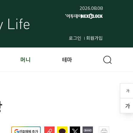
2026.08.08
로그인
회원가입
머니
테마
가
상
가
선호매체 추가