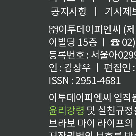
공지사항
ㅣ
기사제
㈜이투데이피엔씨 (제호
이빌딩 15층 ㅣ ☎ 02)
등록번호 : 서울아02992
인 : 김상우 ㅣ 편집인
ISSN : 2951-4681
이투데이피엔씨 임직원
윤리강령
및 실천규정을
브라보 마이 라이프의
저작권법의 보호를 받