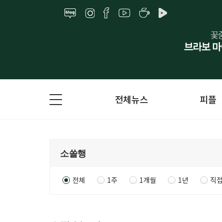
전체뉴스
피플
전체
1주
1개월
1년
직