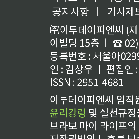
공지사항
ㅣ
기사제
㈜이투데이피엔씨 (제호
이빌딩 15층 ㅣ ☎ 02)
등록번호 : 서울아02992
인 : 김상우 ㅣ 편집인
ISSN : 2951-4681
이투데이피엔씨 임직원
윤리강령
및 실천규정을
브라보 마이 라이프의
저작권법의 보호를 받