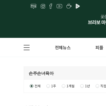
전체뉴스
피플
전체
1주
1개월
1년
직