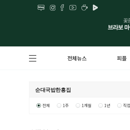
전체뉴스
피플
전체
1주
1개월
1년
직