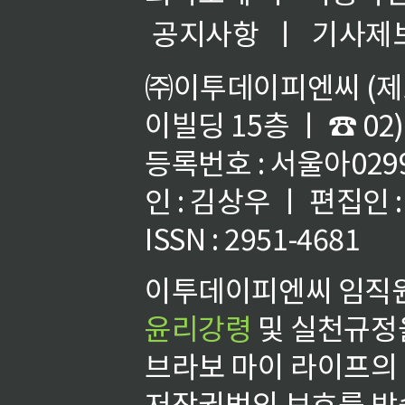
공지사항
ㅣ
기사제
㈜이투데이피엔씨 (제호
이빌딩 15층 ㅣ ☎ 02)
등록번호 : 서울아02992
인 : 김상우 ㅣ 편집인
ISSN : 2951-4681
이투데이피엔씨 임직원
윤리강령
및 실천규정을
브라보 마이 라이프의
저작권법의 보호를 받