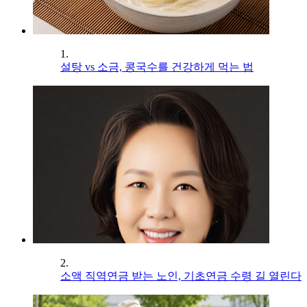
1.
설탕 vs 소금, 콩국수를 건강하게 먹는 법
2.
소액 직역연금 받는 노인, 기초연금 수령 길 열린다