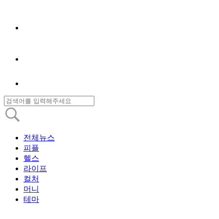
전체뉴스
피플
헬스
라이프
컬처
머니
테마