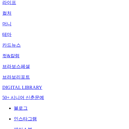
라이프
컬처
머니
테마
카드뉴스
컷&칼럼
브라보스페셜
브라보리포트
DIGITAL LIBRARY
50+ 시니어 신춘문예
블로그
인스타그램