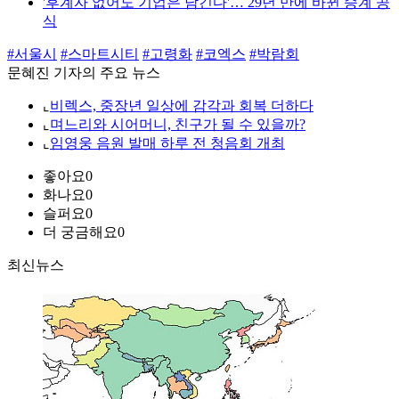
'후계자 없어도 기업은 남긴다'… 29년 만에 바뀐 승계 공
식
#서울시
#스마트시티
#고령화
#코엑스
#박람회
문혜진 기자의 주요 뉴스
⌞
비렉스, 중장년 일상에 감각과 회복 더하다
⌞
며느리와 시어머니, 친구가 될 수 있을까?
⌞
임영웅 음원 발매 하루 전 청음회 개최
좋아요
0
화나요
0
슬퍼요
0
더 궁금해요
0
최신뉴스